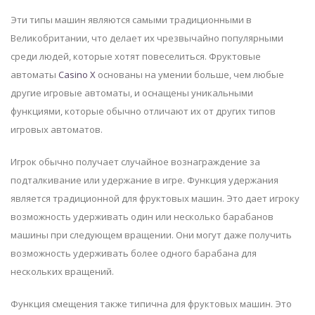
Эти типы машин являются самыми традиционными в
Великобритании, что делает их чрезвычайно популярными
среди людей, которые хотят повеселиться. Фруктовые
автоматы
Casino X
основаны на умении больше, чем любые
другие игровые автоматы, и оснащены уникальными
функциями, которые обычно отличают их от других типов
игровых автоматов.
Игрок обычно получает случайное вознаграждение за
подталкивание или удержание в игре. Функция удержания
является традиционной для фруктовых машин. Это дает игроку
возможность удерживать один или несколько барабанов
машины при следующем вращении. Они могут даже получить
возможность удерживать более одного барабана для
нескольких вращений.
Функция смещения также типична для фруктовых машин. Это