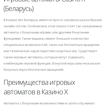
(Беларусь)
В Казино Икс Беларусь имеется просто огромное разнообразие
онлайн слотов. Особняком в этом списке стоят так называемые
автоматы с бонусными играми, или другими бонусными
функциями. Такие машины имеют большое количество
специальных возможностей, таких как бесплатные вращения
или технические характеристики азартных игр. Существуют
также игровые автоматы, которые могут содержать
комбинацию игровой функции, бонусной игры (или нескольких
бонусных игр) и бесплатных вращений.
Преимущества игровых
автоматов в Казино Х
Автоматы с бонусными возможностями в casino-x.by имеют