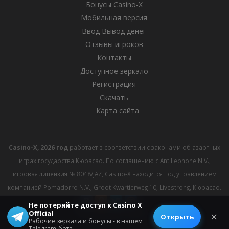
Бонусы Casino-X
Мобильная версия
Ввод Вывод денег
Отзывы игроков
Контакты
Доступное зеркало
Регистрация
Скачать
Карта сайта
Casino-X, 2026 год
работает в соответствии с законами об азартных
играх государства Кюрасао. По соглашению с Antillephone N.V.,
игровая лицензия № 8048/JAZ, Casino-X находится под управлением
компанией Pomadorro N.V., Groot Kwartierweg 10, Livestrong, Кюрасао.
Не потеряйте доступ к Casino X
Official
✕
© 2026 All rights reserved.
Открыть
Рабочие зеркала и бонусы - в нашем
Telegram-боте