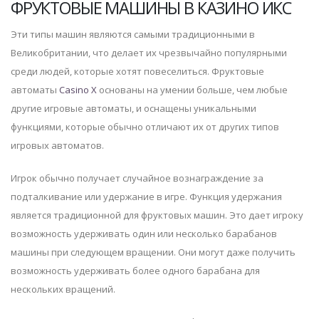
ФРУКТОВЫЕ МАШИНЫ В КАЗИНО ИКС
Эти типы машин являются самыми традиционными в
Великобритании, что делает их чрезвычайно популярными
среди людей, которые хотят повеселиться. Фруктовые
автоматы
Casino X
основаны на умении больше, чем любые
другие игровые автоматы, и оснащены уникальными
функциями, которые обычно отличают их от других типов
игровых автоматов.
Игрок обычно получает случайное вознаграждение за
подталкивание или удержание в игре. Функция удержания
является традиционной для фруктовых машин. Это дает игроку
возможность удерживать один или несколько барабанов
машины при следующем вращении. Они могут даже получить
возможность удерживать более одного барабана для
нескольких вращений.