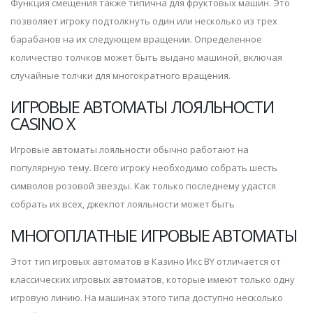
Функция смещения также типична для фруктовых машин. Это
позволяет игроку подтолкнуть один или несколько из трех
барабанов на их следующем вращении. Определенное
количество толчков может быть выдано машиной, включая
случайные толчки для многократного вращения.
ИГРОВЫЕ АВТОМАТЫ ЛОЯЛЬНОСТИ
CASINO X
Игровые автоматы лояльности обычно работают на
популярную тему. Всего игроку необходимо собрать шесть
символов розовой звезды. Как только последнему удастся
собрать их всех, джекпот лояльности может быть
МНОГОПЛАТНЫЕ ИГРОВЫЕ АВТОМАТЫ
Этот тип игровых автоматов в Казино Икс BY отличается от
классических игровых автоматов, которые имеют только одну
игровую линию. На машинах этого типа доступно несколько