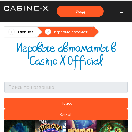
Вход
Главная
Игровые автоматы
Игровые автоматы в
Casino X Official
BetSoft