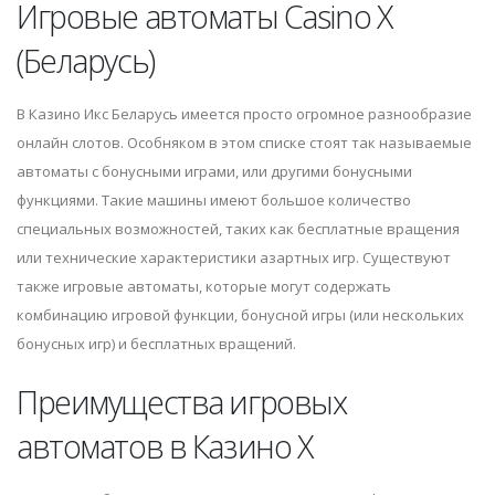
Игровые автоматы Casino X
(Беларусь)
В Казино Икс Беларусь имеется просто огромное разнообразие
онлайн слотов. Особняком в этом списке стоят так называемые
автоматы с бонусными играми, или другими бонусными
функциями. Такие машины имеют большое количество
специальных возможностей, таких как бесплатные вращения
или технические характеристики азартных игр. Существуют
также игровые автоматы, которые могут содержать
комбинацию игровой функции, бонусной игры (или нескольких
бонусных игр) и бесплатных вращений.
Преимущества игровых
автоматов в Казино Х