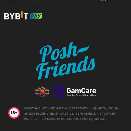
Азартные игры призваны развлекать. Помните, что вы
рискуете деньгами, когда делаете ставки. Не тратьте
больше, чем можете позволить себе проиграть.