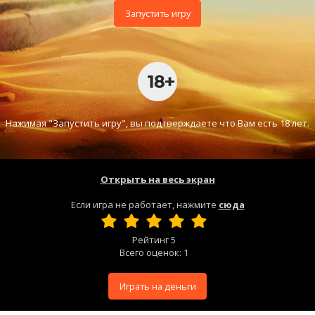
Запустить игру
Нажимая "Запустить игру", вы подтверждаете что Вам есть 18 лет.
Открыть на весь экран
Если игра не работает, нажмите
сюда
Рейтинг
5
Всего оценок:
1
Играть на деньги