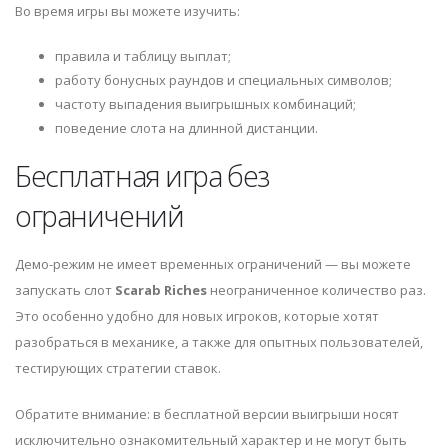
Во время игры вы можете изучить:
правила и таблицу выплат;
работу бонусных раундов и специальных символов;
частоту выпадения выигрышных комбинаций;
поведение слота на длинной дистанции.
Бесплатная игра без
ограничений
Демо-режим не имеет временных ограничений — вы можете
запускать слот
Scarab Riches
неограниченное количество раз.
Это особенно удобно для новых игроков, которые хотят
разобраться в механике, а также для опытных пользователей,
тестирующих стратегии ставок.
Обратите внимание: в бесплатной версии выигрыши носят
исключительно ознакомительный характер и не могут быть