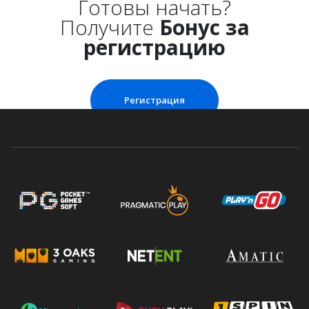
Готовы начать?
Получите
Бонус за
регистрацию
Регистрация