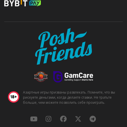
Азартные игры призваны развлекать. Помните, что вы
рискуете деньгами, когда делаете ставки. Не тратьте
больше, чем можете позволить себе проиграть.