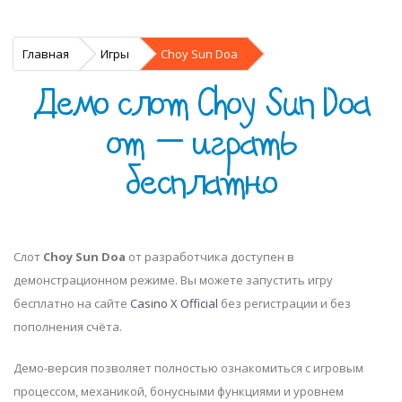
Главная
Игры
Choy Sun Doa
Демо слот Choy Sun Doa
от — играть
бесплатно
Слот
Choy Sun Doa
от разработчика
доступен в
демонстрационном режиме. Вы можете запустить игру
бесплатно на сайте
Casino X Official
без регистрации и без
пополнения счёта.
Демо-версия позволяет полностью ознакомиться с игровым
процессом, механикой, бонусными функциями и уровнем