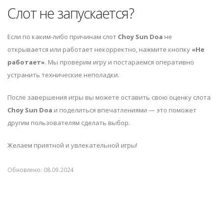
Слот не запускается?
Если по каким-либо причинам слот
Choy Sun Doa
не
открывается или работает некорректно, нажмите кнопку
«Не
работает»
. Мы проверим игру и постараемся оперативно
устранить технические неполадки.
После завершения игры вы можете оставить свою оценку слота
Choy Sun Doa
и поделиться впечатлениями — это поможет
другим пользователям сделать выбор.
Желаем приятной и увлекательной игры!
Обновлено:
08.09.2024