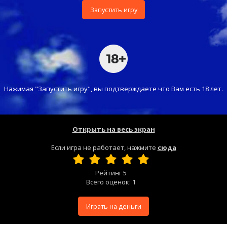
Запустить игру
Нажимая "Запустить игру", вы подтверждаете что Вам есть 18 лет.
Открыть на весь экран
Если игра не работает, нажмите
сюда
Рейтинг
5
Всего оценок:
1
Играть на деньги