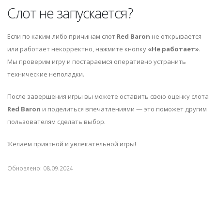
Слот не запускается?
Если по каким-либо причинам слот
Red Baron
не открывается
или работает некорректно, нажмите кнопку
«Не работает»
.
Мы проверим игру и постараемся оперативно устранить
технические неполадки.
После завершения игры вы можете оставить свою оценку слота
Red Baron
и поделиться впечатлениями — это поможет другим
пользователям сделать выбор.
Желаем приятной и увлекательной игры!
Обновлено:
08.09.2024