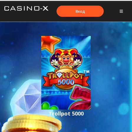
Вход
Trollpot 5000