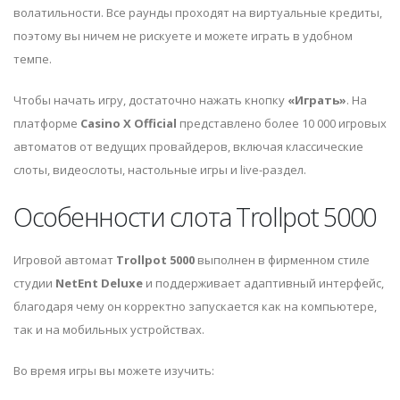
волатильности. Все раунды проходят на виртуальные кредиты,
поэтому вы ничем не рискуете и можете играть в удобном
темпе.
Чтобы начать игру, достаточно нажать кнопку
«Играть»
. На
платформе
Casino X Official
представлено более 10 000 игровых
автоматов от ведущих провайдеров, включая классические
слоты, видеослоты, настольные игры и live-раздел.
Особенности слота Trollpot 5000
Игровой автомат
Trollpot 5000
выполнен в фирменном стиле
студии
NetEnt Deluxe
и поддерживает адаптивный интерфейс,
благодаря чему он корректно запускается как на компьютере,
так и на мобильных устройствах.
Во время игры вы можете изучить: