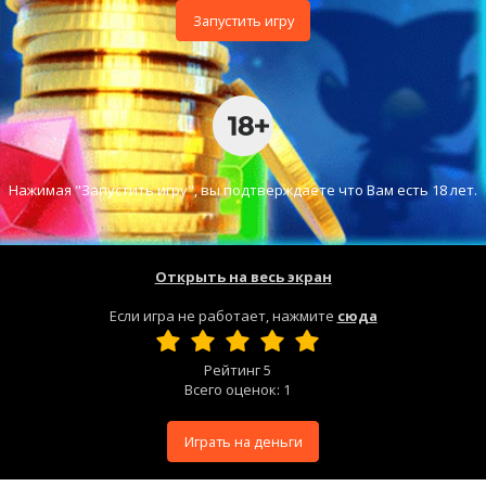
Запустить игру
Нажимая "Запустить игру", вы подтверждаете что Вам есть 18 лет.
Открыть на весь экран
Если игра не работает, нажмите
сюда
Рейтинг
5
Всего оценок:
1
Играть на деньги