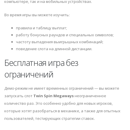
компьютере, так и на мобильных устройствах.
Во время игры вы можете изучить:
правила и таблицу выплат;
работу бонусных раундов и специальных символов;
частоту выпадения выигрышных комбинаций;
поведение слота на длинной дистанции.
Бесплатная игра без
ограничений
Демо-режим не имеет временных ограничений — вы можете
запускать слот
Twin Spin Megaways
неограниченное
количество раз. Это особенно удобно для новых игроков,
которые хотят разобраться в механике, а также для опытных
пользователей, тестирующих стратегии ставок.