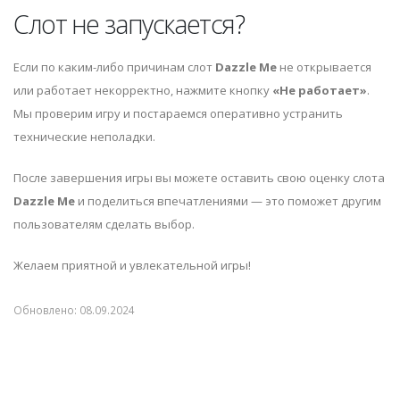
Слот не запускается?
Если по каким-либо причинам слот
Dazzle Me
не открывается
или работает некорректно, нажмите кнопку
«Не работает»
.
Мы проверим игру и постараемся оперативно устранить
технические неполадки.
После завершения игры вы можете оставить свою оценку слота
Dazzle Me
и поделиться впечатлениями — это поможет другим
пользователям сделать выбор.
Желаем приятной и увлекательной игры!
Обновлено:
08.09.2024