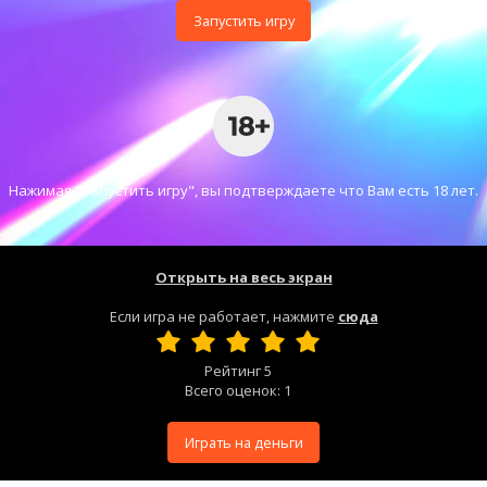
Запустить игру
Нажимая "Запустить игру", вы подтверждаете что Вам есть 18 лет.
Открыть на весь экран
Если игра не работает, нажмите
сюда
Рейтинг
5
Всего оценок:
1
Играть на деньги