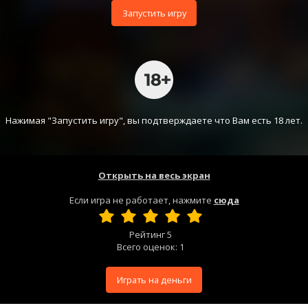
Запустить игру
Нажимая "Запустить игру", вы подтверждаете что Вам есть 18 лет.
Открыть на весь экран
Если игра не работает, нажмите
сюда
Рейтинг
5
Всего оценок:
1
Играть на деньги