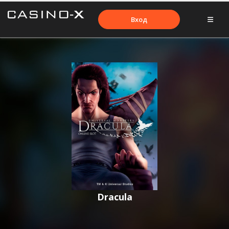
Вход
Dracula