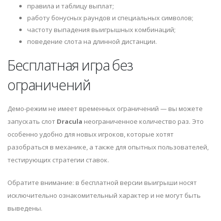
правила и таблицу выплат;
работу бонусных раундов и специальных символов;
частоту выпадения выигрышных комбинаций;
поведение слота на длинной дистанции.
Бесплатная игра без
ограничений
Демо-режим не имеет временных ограничений — вы можете
запускать слот
Dracula
неограниченное количество раз. Это
особенно удобно для новых игроков, которые хотят
разобраться в механике, а также для опытных пользователей,
тестирующих стратегии ставок.
Обратите внимание: в бесплатной версии выигрыши носят
исключительно ознакомительный характер и не могут быть
выведены.