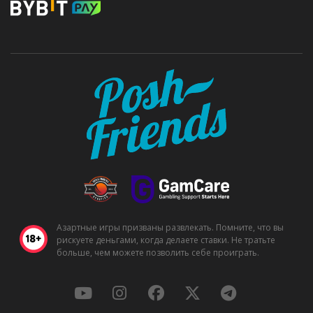
Азартные игры призваны развлекать. Помните, что вы
рискуете деньгами, когда делаете ставки. Не тратьте
больше, чем можете позволить себе проиграть.