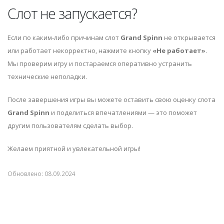
Слот не запускается?
Если по каким-либо причинам слот
Grand Spinn
не открывается
или работает некорректно, нажмите кнопку
«Не работает»
.
Мы проверим игру и постараемся оперативно устранить
технические неполадки.
После завершения игры вы можете оставить свою оценку слота
Grand Spinn
и поделиться впечатлениями — это поможет
другим пользователям сделать выбор.
Желаем приятной и увлекательной игры!
Обновлено:
08.09.2024