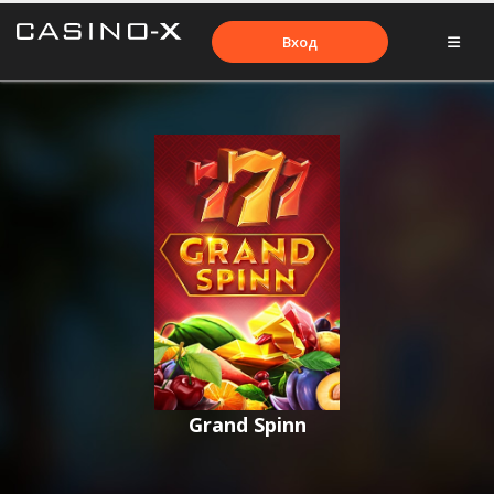
Вход
Grand Spinn