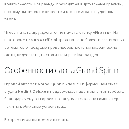
волатильности. Все раунды проходят на виртуальные кредиты,
поэтому вы ничем не рискуете и можете играть в удобном
темпе.
Чтобы начать игру, достаточно нажать кнопку
«Играть»
. На
платформе
Casino X Official
представлено более 10 000 игровых
автоматов от ведущих провайдеров, включая классические
слоты, видеослоты, настольные игры и live-раздел.
Особенности слота Grand Spinn
Игровой автомат
Grand Spinn
выполнен в фирменном стиле
студии
NetEnt Deluxe
и поддерживает адаптивный интерфейс,
благодаря чему он корректно запускается как на компьютере,
так и на мобильных устройствах.
Во время игры вы можете изучить: