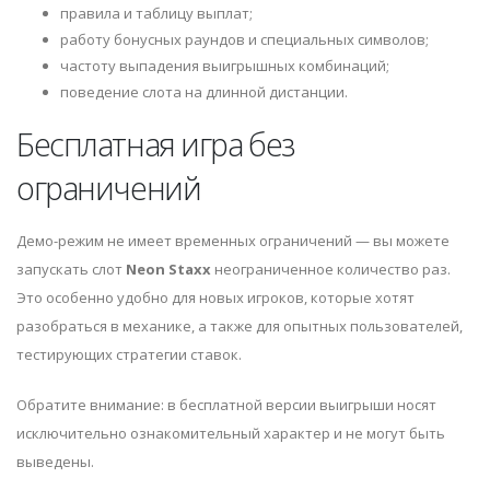
правила и таблицу выплат;
работу бонусных раундов и специальных символов;
частоту выпадения выигрышных комбинаций;
поведение слота на длинной дистанции.
Бесплатная игра без
ограничений
Демо-режим не имеет временных ограничений — вы можете
запускать слот
Neon Staxx
неограниченное количество раз.
Это особенно удобно для новых игроков, которые хотят
разобраться в механике, а также для опытных пользователей,
тестирующих стратегии ставок.
Обратите внимание: в бесплатной версии выигрыши носят
исключительно ознакомительный характер и не могут быть
выведены.