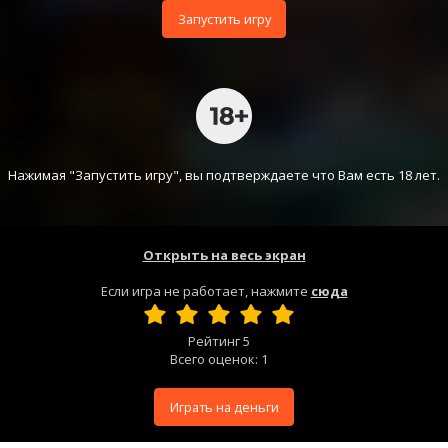
Запустить игру
Нажимая "Запустить игру", вы подтверждаете что Вам есть 18 лет.
Открыть на весь экран
Если игра не работает, нажмите
сюда
Рейтинг
5
Всего оценок:
1
Играть на деньги