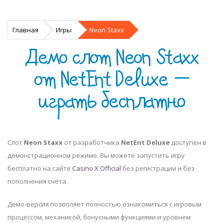
Главная
Игры
Neon Staxx
Демо слот Neon Staxx
от NetEnt Deluxe —
играть бесплатно
Слот
Neon Staxx
от разработчика
NetEnt Deluxe
доступен в
демонстрационном режиме. Вы можете запустить игру
бесплатно на сайте
Casino X Official
без регистрации и без
пополнения счёта.
Демо-версия позволяет полностью ознакомиться с игровым
процессом, механикой, бонусными функциями и уровнем