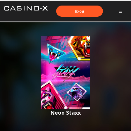
Вход
Neon Staxx