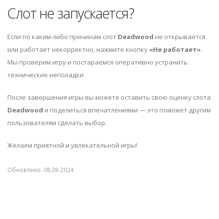
Слот не запускается?
Если по каким-либо причинам слот
Deadwood
не открывается
или работает некорректно, нажмите кнопку
«Не работает»
.
Мы проверим игру и постараемся оперативно устранить
технические неполадки.
После завершения игры вы можете оставить свою оценку слота
Deadwood
и поделиться впечатлениями — это поможет другим
пользователям сделать выбор.
Желаем приятной и увлекательной игры!
Обновлено:
08.09.2024