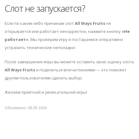
Слот не запускается?
Если по каким-либо причинам слот
All Ways Fruits
не
открывается или работает некорректно, нажмите кнопку
«Не
работает»
. Мы проверим игру и постараемся оперативно
устранить технические неполадки.
После завершения игры вы можете оставить свою оценку слота
All Ways Fruits
и поделиться впечатлениями — это поможет
другим пользователям сделать выбор.
Желаем приятной и увлекательной игры!
Обновлено:
08.09.2024