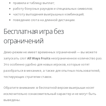
правила и таблицу выплат;
работу бонусных раундов и специальных символов;
частоту выпадения выигрышных комбинаций;
поведение слота на длинной дистанции.
Бесплатная игра без
ограничений
Демо-режим не имеет временных ограничений — вы можете
запускать слот
All Ways Fruits
неограниченное количество раз.
Это особенно удобно для новых игроков, которые хотят
разобраться в механике, а также для опытных пользователей,
тестирующих стратегии ставок.
Обратите внимание: в бесплатной версии выигрыши носят
исключительно ознакомительный характер и не могут быть
выведены.