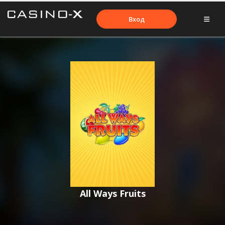
Вход
All Ways Fruits