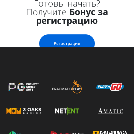
Готовы начать?
Получите
Бонус за
регистрацию
Регистрация