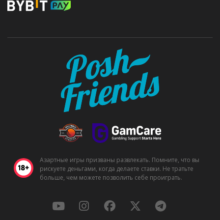
Азартные игры призваны развлекать. Помните, что вы
рискуете деньгами, когда делаете ставки. Не тратьте
больше, чем можете позволить себе проиграть.