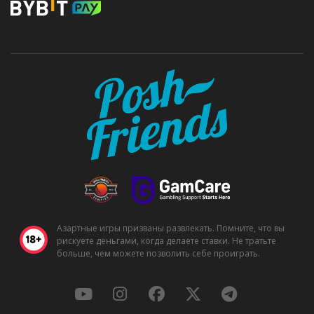
Азартные игры призваны развлекать. Помните, что вы
рискуете деньгами, когда делаете ставки. Не тратьте
больше, чем можете позволить себе проиграть.