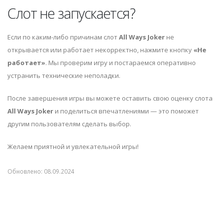
Слот не запускается?
Если по каким-либо причинам слот
All Ways Joker
не
открывается или работает некорректно, нажмите кнопку
«Не
работает»
. Мы проверим игру и постараемся оперативно
устранить технические неполадки.
После завершения игры вы можете оставить свою оценку слота
All Ways Joker
и поделиться впечатлениями — это поможет
другим пользователям сделать выбор.
Желаем приятной и увлекательной игры!
Обновлено:
08.09.2024