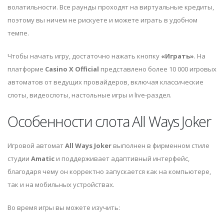
волатильности. Все раунды проходят на виртуальные кредиты,
поэтому вы ничем не рискуете и можете играть в удобном
темпе.
Чтобы начать игру, достаточно нажать кнопку
«Играть»
. На
платформе
Casino X Official
представлено более 10 000 игровых
автоматов от ведущих провайдеров, включая классические
слоты, видеослоты, настольные игры и live-раздел.
Особенности слота All Ways Joker
Игровой автомат
All Ways Joker
выполнен в фирменном стиле
студии
Amatic
и поддерживает адаптивный интерфейс,
благодаря чему он корректно запускается как на компьютере,
так и на мобильных устройствах.
Во время игры вы можете изучить: