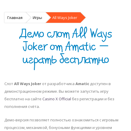
Главная
Игры
All Ways Joker
Демо слот All Ways
Joker от Amatic —
играть бесплатно
Слот
All Ways Joker
от разработчика
Amatic
доступен в
демонстрационном режиме. Вы можете запустить игру
бесплатно на сайте
Casino X Official
без регистрации и без
пополнения счёта.
Демо-версия позволяет полностью ознакомиться с игровым
процессом, механикой, бонусными функциями и уровнем