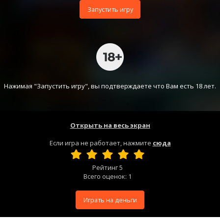
Запустить игру
Нажимая "Запустить игру", вы подтверждаете что Вам есть 18 лет.
Открыть на весь экран
Если игра не работает, нажмите
сюда
Рейтинг
5
Всего оценок:
1
Играть на деньги