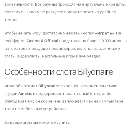
волатильности. Все раунды проходят на виртуальные кредиты,
поэтому вы ничем не рискуете и можете играть в удобном
темпе.
Чтобы начать игру, достаточно нажать кнопку
«Играть»
. На
платформе
Casino X Official
представлено более 10 000 игровых
автоматов от ведущих провайдеров, включая классические
слоты, видеослоты, настольные игры и live-раздел.
Особенности слота Billyonaire
Игровой автомат
Billyonaire
выполнен в фирменном стиле
студии
Amatic
и поддерживает адаптивный интерфейс,
благодаря чему он корректно запускается как на компьютере,
так и на мобильных устройствах.
Во время игры вы можете изучить: