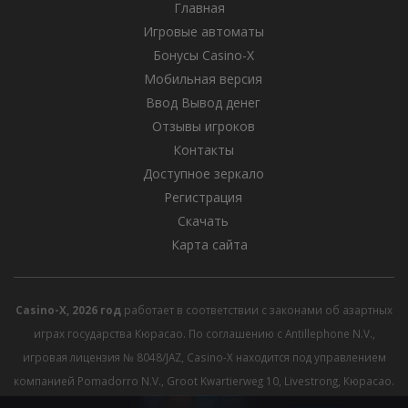
Главная
Игровые автоматы
Бонусы Casino-X
Мобильная версия
Ввод Вывод денег
Отзывы игроков
Контакты
Доступное зеркало
Регистрация
Скачать
Карта сайта
Casino-X, 2026 год
работает в соответствии с законами об азартных
играх государства Кюрасао. По соглашению с Antillephone N.V.,
игровая лицензия № 8048/JAZ, Casino-X находится под управлением
компанией Pomadorro N.V., Groot Kwartierweg 10, Livestrong, Кюрасао.