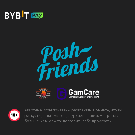
Азартные игры призваны развлекать. Помните, что вы
рискуете деньгами, когда делаете ставки. Не тратьте
больше, чем можете позволить себе проиграть.