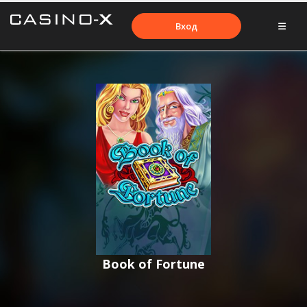
Вход
Book of Fortune