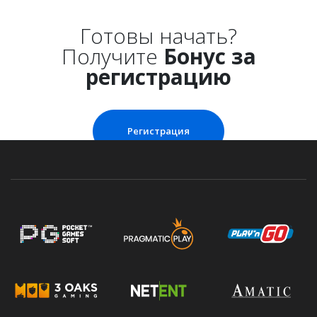
Готовы начать?
Получите
Бонус за
регистрацию
Регистрация