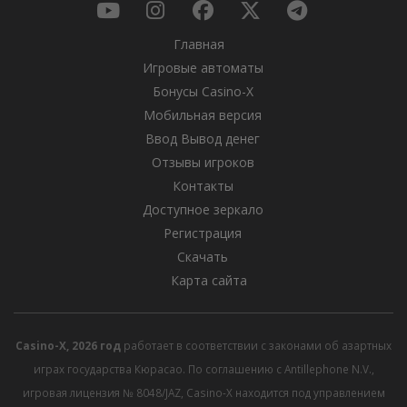
Главная
Игровые автоматы
Бонусы Casino-X
Мобильная версия
Ввод Вывод денег
Отзывы игроков
Контакты
Доступное зеркало
Регистрация
Скачать
Карта сайта
Casino-X, 2026 год
работает в соответствии с законами об азартных
играх государства Кюрасао. По соглашению с Antillephone N.V.,
игровая лицензия № 8048/JAZ, Casino-X находится под управлением