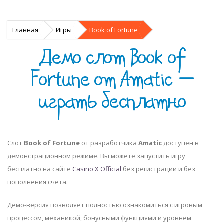
Главная
Игры
Book of Fortune
Демо слот Book of
Fortune от Amatic —
играть бесплатно
Слот
Book of Fortune
от разработчика
Amatic
доступен в
демонстрационном режиме. Вы можете запустить игру
бесплатно на сайте
Casino X Official
без регистрации и без
пополнения счёта.
Демо-версия позволяет полностью ознакомиться с игровым
процессом, механикой, бонусными функциями и уровнем