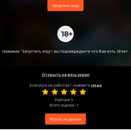
Запустить игру
Нажимая "Запустить игру", вы подтверждаете что Вам есть 18 лет.
Открыть на весь экран
Если игра не работает, нажмите
сюда
Рейтинг
5
Всего оценок:
1
Играть на деньги