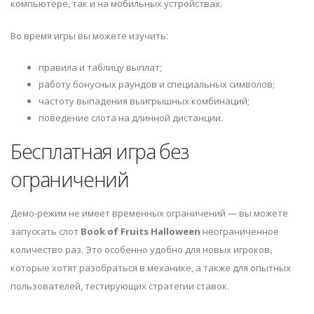
компьютере, так и на мобильных устройствах.
Во время игры вы можете изучить:
правила и таблицу выплат;
работу бонусных раундов и специальных символов;
частоту выпадения выигрышных комбинаций;
поведение слота на длинной дистанции.
Бесплатная игра без
ограничений
Демо-режим не имеет временных ограничений — вы можете
запускать слот
Book of Fruits Halloween
неограниченное
количество раз. Это особенно удобно для новых игроков,
которые хотят разобраться в механике, а также для опытных
пользователей, тестирующих стратегии ставок.