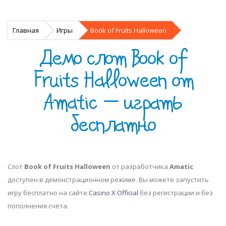
Главная
Игры
Book of Fruits Halloween
Демо слот Book of
Fruits Halloween от
Amatic — играть
бесплатно
Слот
Book of Fruits Halloween
от разработчика
Amatic
доступен в демонстрационном режиме. Вы можете запустить
игру бесплатно на сайте
Casino X Official
без регистрации и без
пополнения счёта.