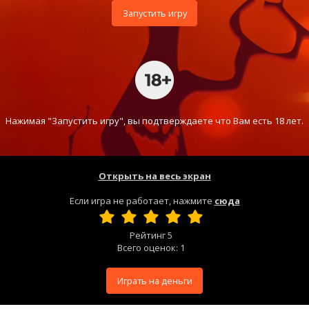
Запустить игру
Нажимая "Запустить игру", вы подтверждаете что Вам есть 18 лет.
Открыть на весь экран
Если игра не работает, нажмите
сюда
Рейтинг
5
Всего оценок:
1
Играть на деньги