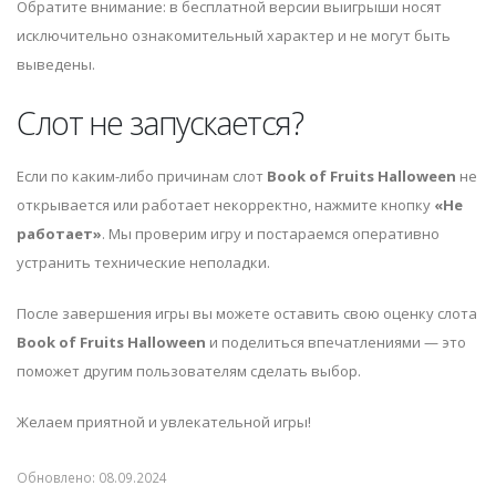
Обратите внимание: в бесплатной версии выигрыши носят
исключительно ознакомительный характер и не могут быть
выведены.
Слот не запускается?
Если по каким-либо причинам слот
Book of Fruits Halloween
не
открывается или работает некорректно, нажмите кнопку
«Не
работает»
. Мы проверим игру и постараемся оперативно
устранить технические неполадки.
После завершения игры вы можете оставить свою оценку слота
Book of Fruits Halloween
и поделиться впечатлениями — это
поможет другим пользователям сделать выбор.
Желаем приятной и увлекательной игры!
Обновлено:
08.09.2024