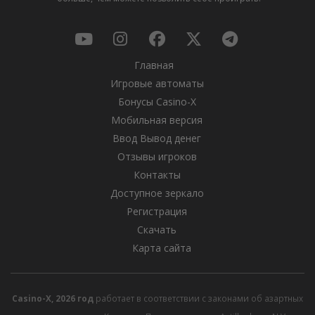
Главная
Игровые автоматы
Бонусы Casino-X
Мобильная версия
Ввод Вывод денег
Отзывы игроков
Контакты
Доступное зеркало
Регистрация
Скачать
Карта сайта
Casino-X, 2026 год
работает в соответствии с законами об азартных