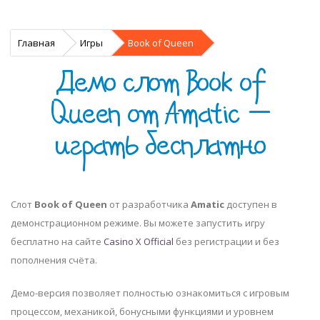
Главная
Игры
Book of Queen
Демо слот Book of
Queen от Amatic —
играть бесплатно
Слот
Book of Queen
от разработчика
Amatic
доступен в
демонстрационном режиме. Вы можете запустить игру
бесплатно на сайте
Casino X Official
без регистрации и без
пополнения счёта.
Демо-версия позволяет полностью ознакомиться с игровым
процессом, механикой, бонусными функциями и уровнем