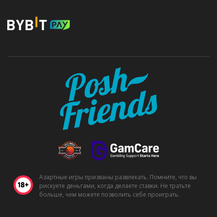
Азартные игры призваны развлекать. Помните, что вы
рискуете деньгами, когда делаете ставки. Не тратьте
больше, чем можете позволить себе проиграть.