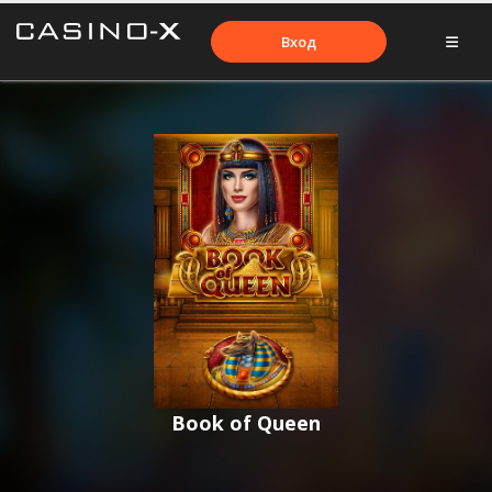
Вход
Book of Queen