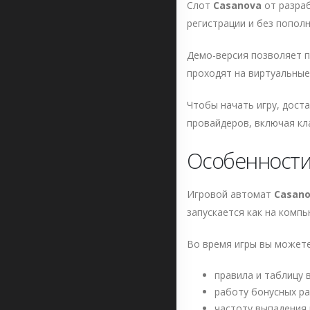
Слот
Casanova
от разра
регистрации и без пополн
Демо-версия позволяет п
проходят на виртуальные
Чтобы начать игру, дост
провайдеров, включая кла
Особенности 
Игровой автомат
Casan
запускается как на компь
Во время игры вы можете
правила и таблицу 
работу бонусных ра
частоту выпадения