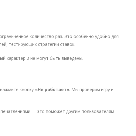
ограниченное количество раз. Это особенно удобно для
лей, тестирующих стратегии ставок.
й характер и не могут быть выведены.
 нажмите кнопку
«Не работает»
. Мы проверим игру и
впечатлениями — это поможет другим пользователям