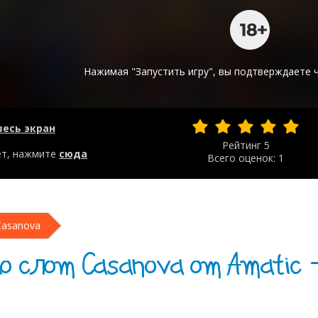
Нажимая "Запустить игру", вы подтверждаете ч
весь экран
Рейтинг
5
ет, нажмите
сюда
Всего оценок:
1
Casanova
о слот Casanova от Amatic