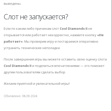
выведены.
Слот не запускается?
Если по каким-либо причинам слот
Cool Diamonds II
не
открывается или работает некорректно, нажмите кнопку
«Не
работает»
. Мы проверим игру и постараемся оперативно
устранить технические неполадки.
После завершения игры вы можете оставить свою оценку слота
Cool Diamonds II
и поделиться впечатлениями — это поможет
другим пользователям сделать выбор.
Желаем приятной и увлекательной игры!
Обновлено:
08.09.2024