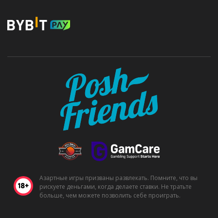
Азартные игры призваны развлекать. Помните, что вы
рискуете деньгами, когда делаете ставки. Не тратьте
больше, чем можете позволить себе проиграть.