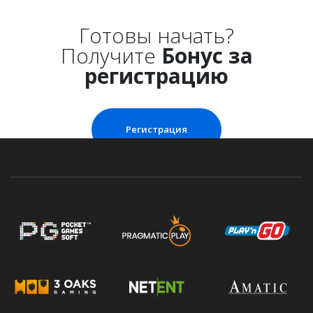
Готовы начать?
Получите
Бонус за
регистрацию
Регистрация