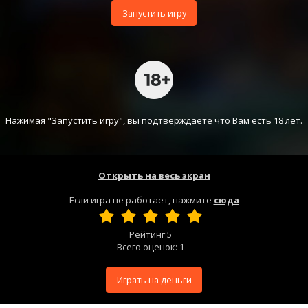
Запустить игру
Нажимая "Запустить игру", вы подтверждаете что Вам есть 18 лет.
Открыть на весь экран
Если игра не работает, нажмите
сюда
Рейтинг
5
Всего оценок:
1
Играть на деньги