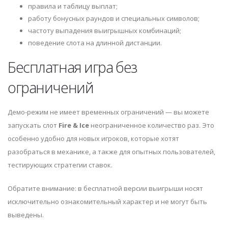
правила и таблицу выплат;
работу бонусных раундов и специальных символов;
частоту выпадения выигрышных комбинаций;
поведение слота на длинной дистанции.
Бесплатная игра без
ограничений
Демо-режим не имеет временных ограничений — вы можете
запускать слот
Fire & Ice
неограниченное количество раз. Это
особенно удобно для новых игроков, которые хотят
разобраться в механике, а также для опытных пользователей,
тестирующих стратегии ставок.
Обратите внимание: в бесплатной версии выигрыши носят
исключительно ознакомительный характер и не могут быть
выведены.