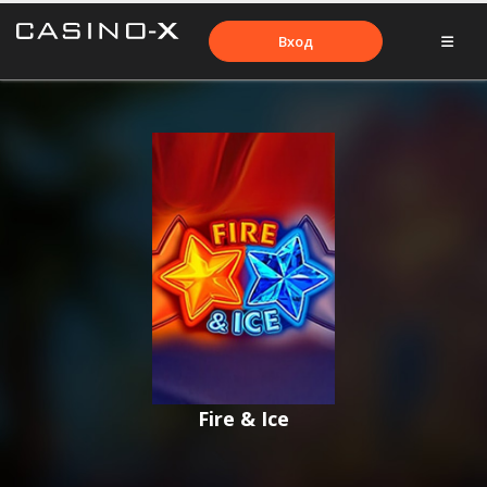
Вход
Fire & Ice