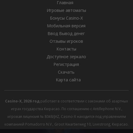
Главная
Игровые автоматы
Бонусы Casino-X
Мобильная версия
Ввод Вывод денег
Отзывы игроков
Контакты
Доступное зеркало
Регистрация
Скачать
Карта сайта
Casino-X, 2026 год
работает в соответствии с законами об азартных
играх государства Кюрасао. По соглашению с Antillephone N.V.,
игровая лицензия № 8048/JAZ, Casino-X находится под управлением
компанией Pomadorro N.V., Groot Kwartierweg 10, Livestrong, Кюрасао.