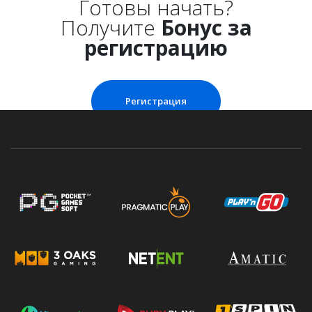
Готовы начать?
Получите
Бонус за
регистрацию
Регистрация