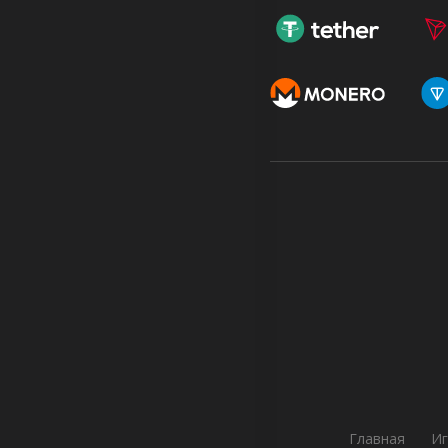
Главная
Иг