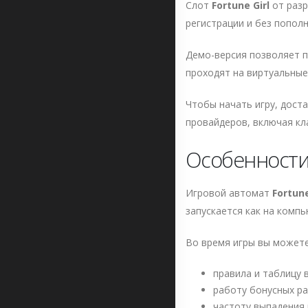
Слот
Fortune Girl
от раз
регистрации и без пополн
Демо-версия позволяет п
проходят на виртуальные
Чтобы начать игру, дост
провайдеров, включая кла
Особенности 
Игровой автомат
Fortune
запускается как на компь
Во время игры вы можете
правила и таблицу 
работу бонусных ра
частоту выпадения