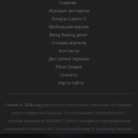
Главная
Игровые автоматы
Бонусы Casino-X
Мобильная версия
Ввод Вывод денег
Отзывы игроков
Контакты
Доступное зеркало
Регистрация
Скачать
Карта сайта
Casino-X, 2026 год
работает в соответствии с законами об азартных
играх государства Кюрасао. По соглашению с Antillephone N.V.,
игровая лицензия № 8048/JAZ, Casino-X находится под управлением
компанией Pomadorro N.V., Groot Kwartierweg 10, Livestrong, Кюрасао.