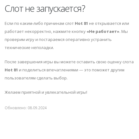
Слот не запускается?
Если по каким-либо причинам слот
Hot 81
не открывается или
работает некорректно, нажмите кнопку
«Не работает»
. Мы
проверим игру и постараемся оперативно устранить
технические неполадки.
После завершения игры вы можете оставить свою оценку слота
Hot 81
и поделиться впечатлениями — это поможет другим
пользователям сделать выбор.
Желаем приятной и увлекательной игры!
Обновлено:
08.09.2024