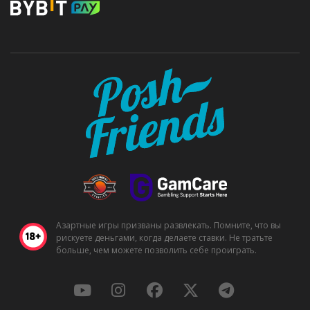
Азартные игры призваны развлекать. Помните, что вы
рискуете деньгами, когда делаете ставки. Не тратьте
больше, чем можете позволить себе проиграть.