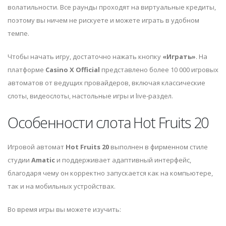
волатильности. Все раунды проходят на виртуальные кредиты,
поэтому вы ничем не рискуете и можете играть в удобном
темпе.
Чтобы начать игру, достаточно нажать кнопку
«Играть»
. На
платформе
Casino X Official
представлено более 10 000 игровых
автоматов от ведущих провайдеров, включая классические
слоты, видеослоты, настольные игры и live-раздел.
Особенности слота Hot Fruits 20
Игровой автомат
Hot Fruits 20
выполнен в фирменном стиле
студии
Amatic
и поддерживает адаптивный интерфейс,
благодаря чему он корректно запускается как на компьютере,
так и на мобильных устройствах.
Во время игры вы можете изучить: