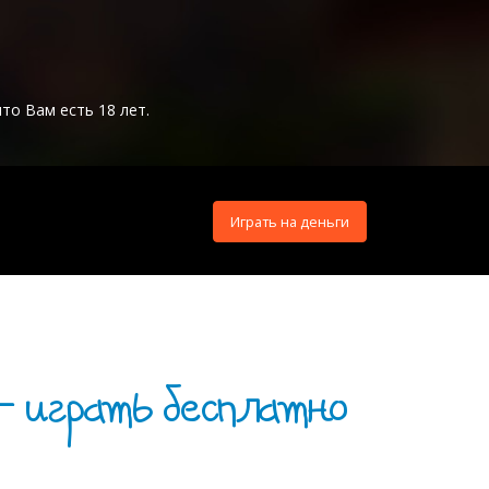
то Вам есть 18 лет.
Играть на деньги
 — играть бесплатно