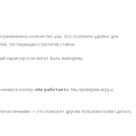
граниченное количество раз. Это особенно удобно для
лей, тестирующих стратегии ставок.
й характер и не могут быть выведены.
 нажмите кнопку
«Не работает»
. Мы проверим игру и
впечатлениями — это поможет другим пользователям сделать