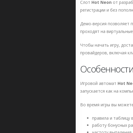
Слот
Hot Neon
от разра
регистрации и без пополн
Демо-версия позволяет п
проходят на виртуальные
Чтобы начать игру, дост
провайдеров, включая кла
Особенности
Игровой автомат
Hot Ne
запускается как на компь
Во время игры вы можете
правила и таблицу 
работу бонусных ра
частоту выпадения