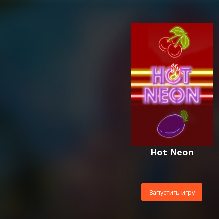
Hot Neon
Запустить игру