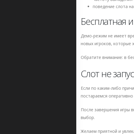
поведение слота на
Бесплатная и
Демо-режим не имеет вр
новых игроков, которые 
Обратите внимание: в бе
Слот не запус
Если по каким-либо прич
постараемся оперативно 
После завершения игры 
выбор.
Желаем приятной и увлек