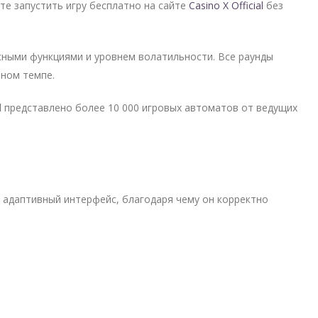
е запустить игру бесплатно на сайте
Casino X Official
без
сными функциями и уровнем волатильности. Все раунды
бном темпе.
l
представлено более 10 000 игровых автоматов от ведущих
адаптивный интерфейс, благодаря чему он корректно