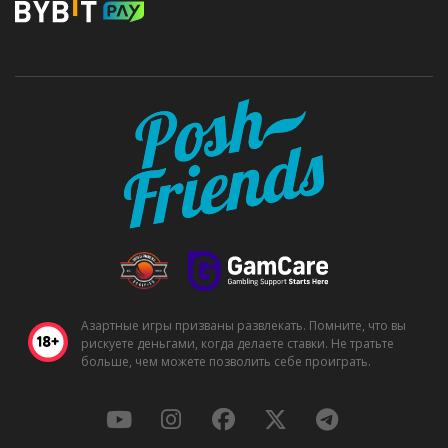
Азартные игры призваны развлекать. Помните, что вы
рискуете деньгами, когда делаете ставки. Не тратьте
больше, чем можете позволить себе проиграть.