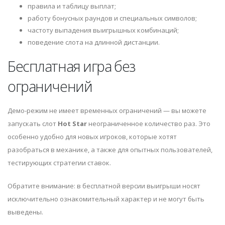
правила и таблицу выплат;
работу бонусных раундов и специальных символов;
частоту выпадения выигрышных комбинаций;
поведение слота на длинной дистанции.
Бесплатная игра без
ограничений
Демо-режим не имеет временных ограничений — вы можете
запускать слот
Hot Star
неограниченное количество раз. Это
особенно удобно для новых игроков, которые хотят
разобраться в механике, а также для опытных пользователей,
тестирующих стратегии ставок.
Обратите внимание: в бесплатной версии выигрыши носят
исключительно ознакомительный характер и не могут быть
выведены.