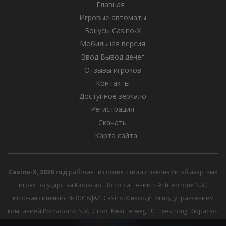
Главная
Игровые автоматы
Бонусы Casino-X
Мобильная версия
Ввод Вывод денег
Отзывы игроков
Контакты
Доступное зеркало
Регистрация
Скачать
Карта сайта
Casino-X, 2026 год
работает в соответствии с законами об азартных
играх государства Кюрасао. По соглашению с Antillephone N.V.,
игровая лицензия № 8048/JAZ, Casino-X находится под управлением
компанией Pomadorro N.V., Groot Kwartierweg 10, Livestrong, Кюрасао.