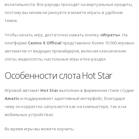
волатильности. Все раунды проходят на виртуальные кредиты,
поэтому вы ничем не рискуете и можете играть в удобном
темпе.
Чтобы начать игру, достаточно нажать кнопку
«Играть»
. На
платформе
Casino X Official
представлено более 10 000 игровых
автоматов от ведущих провайдеров, включая классические
слоты, видеослоты, настольные игры и live-раздел.
Особенности слота Hot Star
Игровой автомат
Hot Star
выполнен в фирменном стиле студии
Amatic
и поддерживает адаптивный интерфейс, благодаря
чему он корректно запускается как на компьютере, так и на
мобильных устройствах.
Во время игры вы можете изучить: