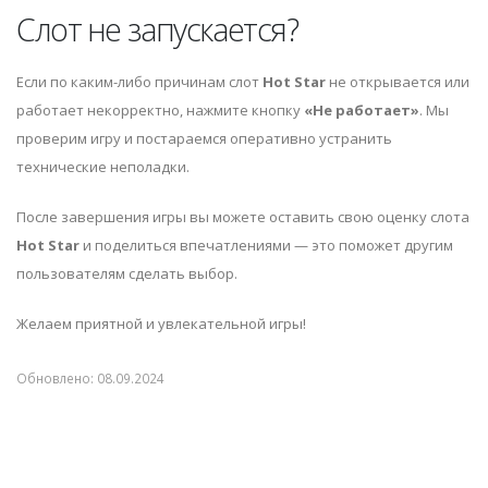
Слот не запускается?
Если по каким-либо причинам слот
Hot Star
не открывается или
работает некорректно, нажмите кнопку
«Не работает»
. Мы
проверим игру и постараемся оперативно устранить
технические неполадки.
После завершения игры вы можете оставить свою оценку слота
Hot Star
и поделиться впечатлениями — это поможет другим
пользователям сделать выбор.
Желаем приятной и увлекательной игры!
Обновлено:
08.09.2024