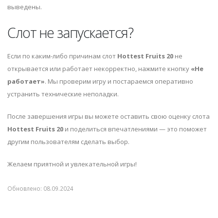
выведены.
Слот не запускается?
Если по каким-либо причинам слот
Hottest Fruits 20
не
открывается или работает некорректно, нажмите кнопку
«Не
работает»
. Мы проверим игру и постараемся оперативно
устранить технические неполадки.
После завершения игры вы можете оставить свою оценку слота
Hottest Fruits 20
и поделиться впечатлениями — это поможет
другим пользователям сделать выбор.
Желаем приятной и увлекательной игры!
Обновлено:
08.09.2024