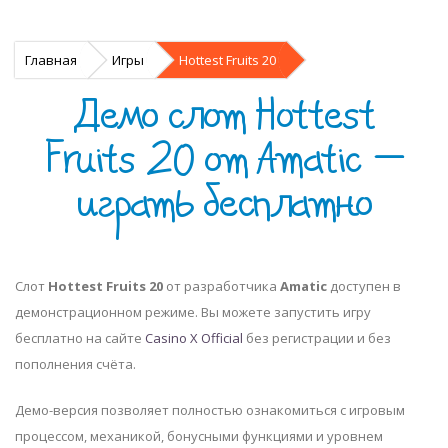
Главная
Игры
Hottest Fruits 20
Демо слот Hottest
Fruits 20 от Amatic —
играть бесплатно
Слот
Hottest Fruits 20
от разработчика
Amatic
доступен в
демонстрационном режиме. Вы можете запустить игру
бесплатно на сайте
Casino X Official
без регистрации и без
пополнения счёта.
Демо-версия позволяет полностью ознакомиться с игровым
процессом, механикой, бонусными функциями и уровнем