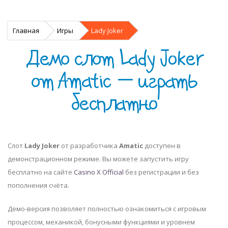
Главная
Игры
Lady Joker
Демо слот Lady Joker
от Amatic — играть
бесплатно
Слот
Lady Joker
от разработчика
Amatic
доступен в
демонстрационном режиме. Вы можете запустить игру
бесплатно на сайте
Casino X Official
без регистрации и без
пополнения счёта.
Демо-версия позволяет полностью ознакомиться с игровым
процессом, механикой, бонусными функциями и уровнем