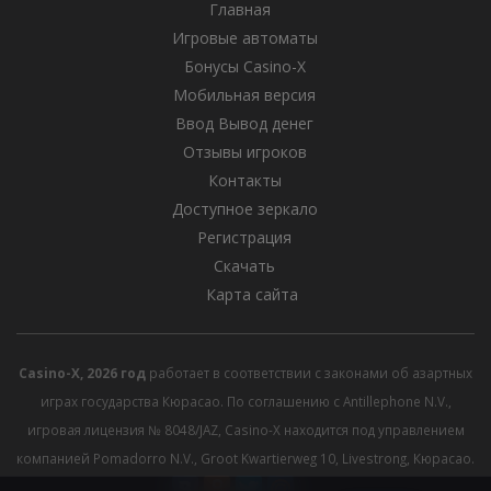
Главная
Игровые автоматы
Бонусы Casino-X
Мобильная версия
Ввод Вывод денег
Отзывы игроков
Контакты
Доступное зеркало
Регистрация
Скачать
Карта сайта
Casino-X, 2026 год
работает в соответствии с законами об азартных
играх государства Кюрасао. По соглашению с Antillephone N.V.,
игровая лицензия № 8048/JAZ, Casino-X находится под управлением
компанией Pomadorro N.V., Groot Kwartierweg 10, Livestrong, Кюрасао.