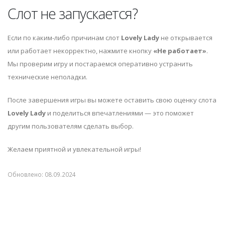
Слот не запускается?
Если по каким-либо причинам слот
Lovely Lady
не открывается
или работает некорректно, нажмите кнопку
«Не работает»
.
Мы проверим игру и постараемся оперативно устранить
технические неполадки.
После завершения игры вы можете оставить свою оценку слота
Lovely Lady
и поделиться впечатлениями — это поможет
другим пользователям сделать выбор.
Желаем приятной и увлекательной игры!
Обновлено:
08.09.2024