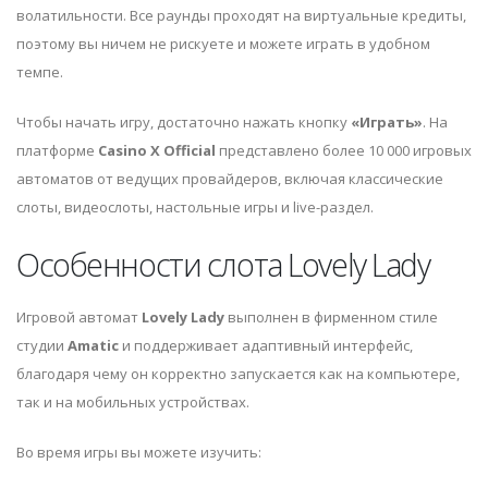
волатильности. Все раунды проходят на виртуальные кредиты,
поэтому вы ничем не рискуете и можете играть в удобном
темпе.
Чтобы начать игру, достаточно нажать кнопку
«Играть»
. На
платформе
Casino X Official
представлено более 10 000 игровых
автоматов от ведущих провайдеров, включая классические
слоты, видеослоты, настольные игры и live-раздел.
Особенности слота Lovely Lady
Игровой автомат
Lovely Lady
выполнен в фирменном стиле
студии
Amatic
и поддерживает адаптивный интерфейс,
благодаря чему он корректно запускается как на компьютере,
так и на мобильных устройствах.
Во время игры вы можете изучить: