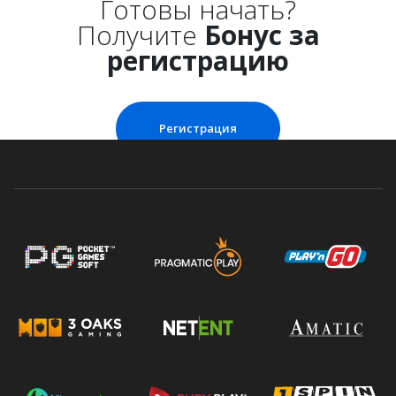
Готовы начать?
Получите
Бонус за
регистрацию
Регистрация