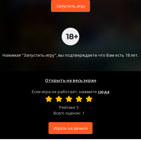
Запустить игру
Нажимая "Запустить игру", вы подтверждаете что Вам есть 18 лет.
Открыть на весь экран
Если игра не работает, нажмите
сюда
Рейтинг
5
Всего оценок:
1
Играть на деньги