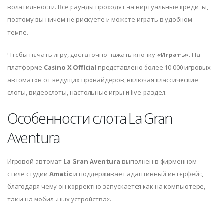
волатильности. Все раунды проходят на виртуальные кредиты,
поэтому вы ничем не рискуете и можете играть в удобном
темпе.
Чтобы начать игру, достаточно нажать кнопку
«Играть»
. На
платформе
Casino X Official
представлено более 10 000 игровых
автоматов от ведущих провайдеров, включая классические
слоты, видеослоты, настольные игры и live-раздел.
Особенности слота La Gran
Aventura
Игровой автомат
La Gran Aventura
выполнен в фирменном
стиле студии
Amatic
и поддерживает адаптивный интерфейс,
благодаря чему он корректно запускается как на компьютере,
так и на мобильных устройствах.