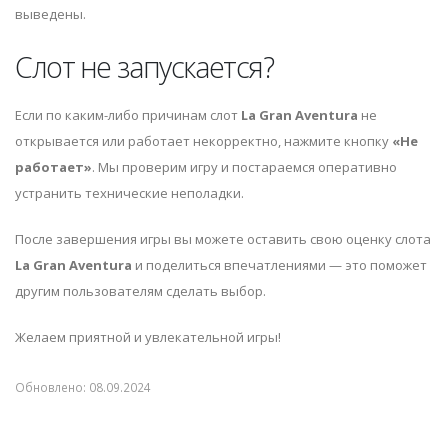
выведены.
Слот не запускается?
Если по каким-либо причинам слот
La Gran Aventura
не
открывается или работает некорректно, нажмите кнопку
«Не
работает»
. Мы проверим игру и постараемся оперативно
устранить технические неполадки.
После завершения игры вы можете оставить свою оценку слота
La Gran Aventura
и поделиться впечатлениями — это поможет
другим пользователям сделать выбор.
Желаем приятной и увлекательной игры!
Обновлено:
08.09.2024