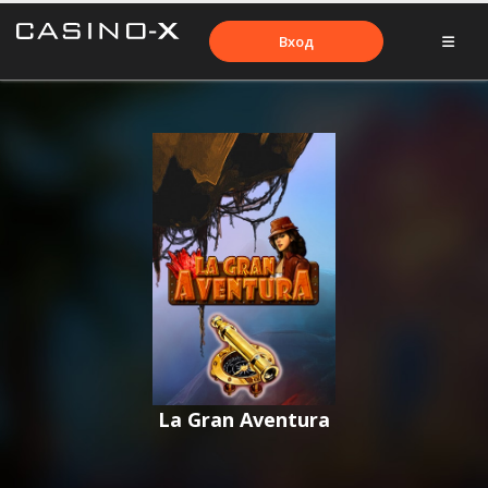
Вход
La Gran Aventura