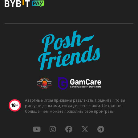
Азартные игры призваны развлекать. Помните, что вы
рискуете деньгами, когда делаете ставки. Не тратьте
больше, чем можете позволить себе проиграть.