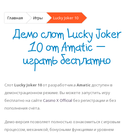
Главная
Игры
Lucky Joker 10
Демо слот Lucky Joker
10 от Amatic —
играть бесплатно
Слот
Lucky Joker 10
от разработчика
Amatic
доступен в
демонстрационном режиме. Вы можете запустить игру
бесплатно на сайте
Casino X Official
без регистрации и без
пополнения счёта.
Демо-версия позволяет полностью ознакомиться с игровым
процессом, механикой, бонусными функциями и уровнем