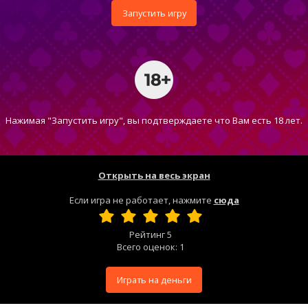
Запустить игру
Нажимая "Запустить игру", вы подтверждаете что Вам есть 18 лет.
Открыть на весь экран
Если игра не работает, нажмите
сюда
Рейтинг
5
Всего оценок:
1
Играть на деньги