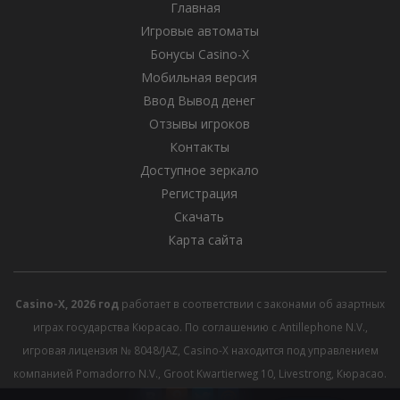
Главная
Игровые автоматы
Бонусы Casino-X
Мобильная версия
Ввод Вывод денег
Отзывы игроков
Контакты
Доступное зеркало
Регистрация
Скачать
Карта сайта
Casino-X, 2026 год
работает в соответствии с законами об азартных
играх государства Кюрасао. По соглашению с Antillephone N.V.,
игровая лицензия № 8048/JAZ, Casino-X находится под управлением
компанией Pomadorro N.V., Groot Kwartierweg 10, Livestrong, Кюрасао.