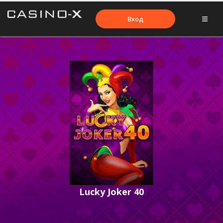
Вход
Lucky Joker 40