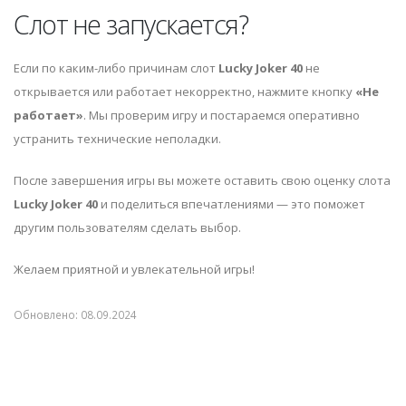
Слот не запускается?
Если по каким-либо причинам слот
Lucky Joker 40
не
открывается или работает некорректно, нажмите кнопку
«Не
работает»
. Мы проверим игру и постараемся оперативно
устранить технические неполадки.
После завершения игры вы можете оставить свою оценку слота
Lucky Joker 40
и поделиться впечатлениями — это поможет
другим пользователям сделать выбор.
Желаем приятной и увлекательной игры!
Обновлено:
08.09.2024