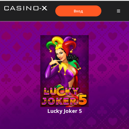
Вход
Lucky Joker 5