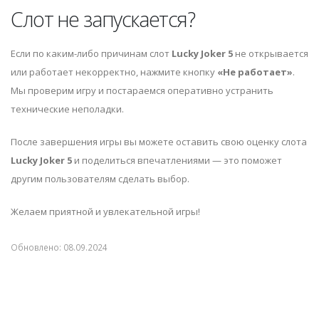
Слот не запускается?
Если по каким-либо причинам слот
Lucky Joker 5
не открывается
или работает некорректно, нажмите кнопку
«Не работает»
.
Мы проверим игру и постараемся оперативно устранить
технические неполадки.
После завершения игры вы можете оставить свою оценку слота
Lucky Joker 5
и поделиться впечатлениями — это поможет
другим пользователям сделать выбор.
Желаем приятной и увлекательной игры!
Обновлено:
08.09.2024