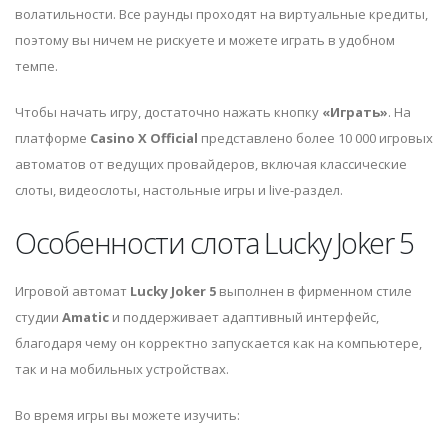
волатильности. Все раунды проходят на виртуальные кредиты,
поэтому вы ничем не рискуете и можете играть в удобном
темпе.
Чтобы начать игру, достаточно нажать кнопку
«Играть»
. На
платформе
Casino X Official
представлено более 10 000 игровых
автоматов от ведущих провайдеров, включая классические
слоты, видеослоты, настольные игры и live-раздел.
Особенности слота Lucky Joker 5
Игровой автомат
Lucky Joker 5
выполнен в фирменном стиле
студии
Amatic
и поддерживает адаптивный интерфейс,
благодаря чему он корректно запускается как на компьютере,
так и на мобильных устройствах.
Во время игры вы можете изучить: