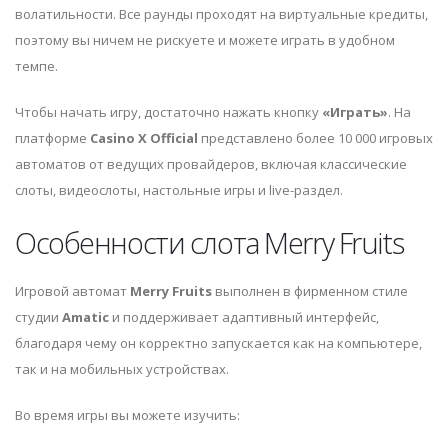
волатильности. Все раунды проходят на виртуальные кредиты,
поэтому вы ничем не рискуете и можете играть в удобном
темпе.
Чтобы начать игру, достаточно нажать кнопку
«Играть»
. На
платформе
Casino X Official
представлено более 10 000 игровых
автоматов от ведущих провайдеров, включая классические
слоты, видеослоты, настольные игры и live-раздел.
Особенности слота Merry Fruits
Игровой автомат
Merry Fruits
выполнен в фирменном стиле
студии
Amatic
и поддерживает адаптивный интерфейс,
благодаря чему он корректно запускается как на компьютере,
так и на мобильных устройствах.
Во время игры вы можете изучить: