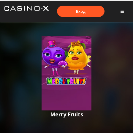
Вход
Merry Fruits