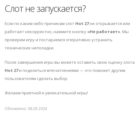
Слот не запускается?
Если по каким-либо причинам слот
Hot 27
не открывается или
работает некорректно, нажмите кнопку
«Не работает»
. Мы
проверим игру и постараемся оперативно устранить
технические неполадки.
После завершения игры вы можете оставить свою оценку слота
Hot 27
и поделиться впечатлениями — это поможет другим
пользователям сделать выбор.
Желаем приятной и увлекательной игры!
Обновлено:
08.09.2024