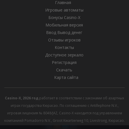
Главная
Игровые автоматы
Бонусы Casino-X
Мобильная версия
Ввод Вывод денег
Отзывы игроков
Контакты
Доступное зеркало
Регистрация
Скачать
Карта сайта
Casino-X, 2026 год
работает в соответствии с законами об азартных
играх государства Кюрасао. По соглашению с Antillephone N.V.,
игровая лицензия № 8048/JAZ, Casino-X находится под управлением
компанией Pomadorro N.V., Groot Kwartierweg 10, Livestrong, Кюрасао.