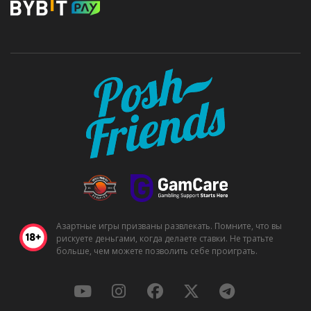
Азартные игры призваны развлекать. Помните, что вы
рискуете деньгами, когда делаете ставки. Не тратьте
больше, чем можете позволить себе проиграть.