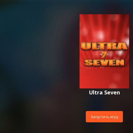
Ultra Seven
Запустить игру