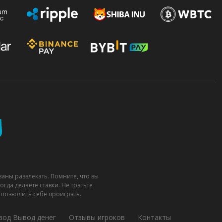
аны развлекать. Помните, что вы
огда делаете ставки. Не тратьте
позволить себе проиграть.
вод Вывод денег
Отзывы игроков
Контакты