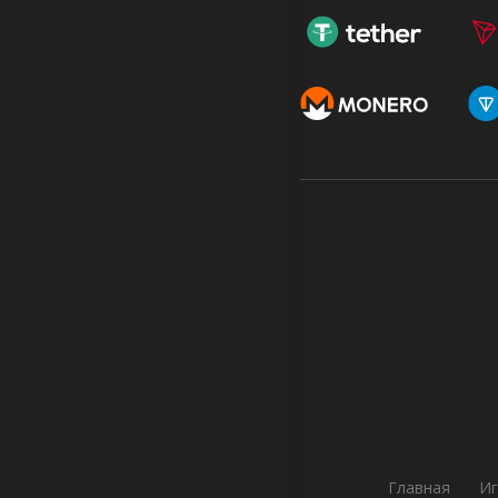
Главная
Иг