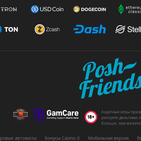
Азартные игры призв
рискуете деньгами, к
больше, чем можете 
ровые автоматы
Бонусы Casino-X
Мобильная версия
В