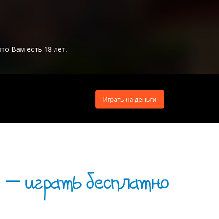
то Вам есть 18 лет.
Играть на деньги
c — играть бесплатно