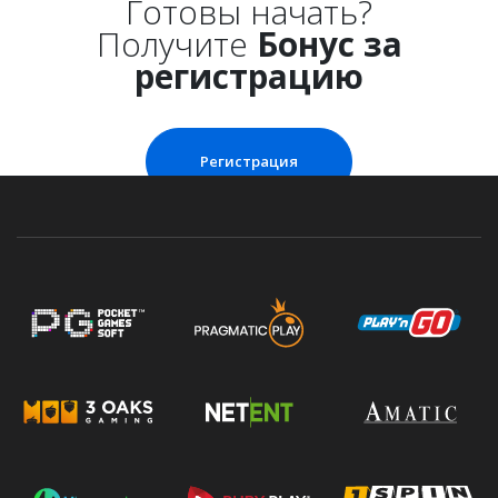
Готовы начать?
Получите
Бонус за
регистрацию
Регистрация