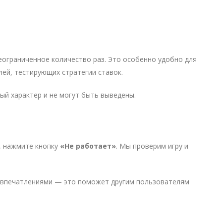
ограниченное количество раз. Это особенно удобно для
лей, тестирующих стратегии ставок.
й характер и не могут быть выведены.
, нажмите кнопку
«Не работает»
. Мы проверим игру и
 впечатлениями — это поможет другим пользователям