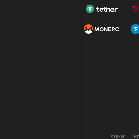
Главная
Иг