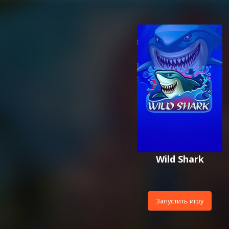
Wild Shark
Запустить игру