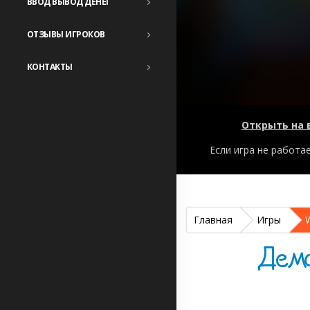
ВВОД ВЫВОД ДЕНЕГ
ОТЗЫВЫ ИГРОКОВ
КОНТАКТЫ
Открыть на 
Если игра не работа
Главная
Игры
W
Демо