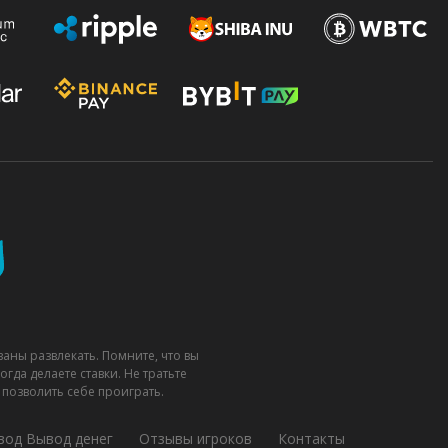
аны развлекать. Помните, что вы
огда делаете ставки. Не тратьте
позволить себе проиграть.
вод Вывод денег
Отзывы игроков
Контакты