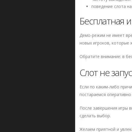
поведение слота на
Бесплатная и
Демо-режим не имеет вр
новых игроков, которые 
Обратите внимание: в бе
Слот не запус
Если по каким-либо прич
постараемся оперативно 
После завершения игры 
сделать выбор.
Желаем приятной и увлек