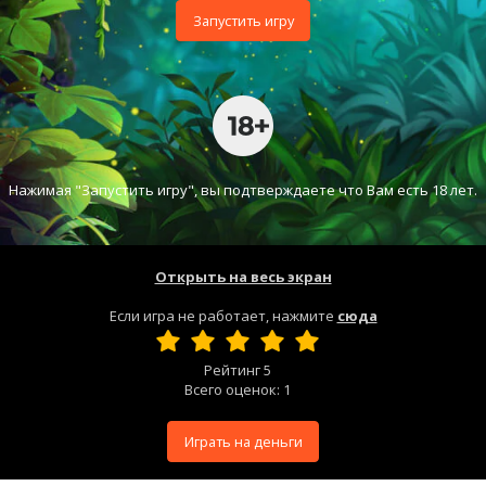
Запустить игру
Нажимая "Запустить игру", вы подтверждаете что Вам есть 18 лет.
Открыть на весь экран
Если игра не работает, нажмите
сюда
Рейтинг
5
Всего оценок:
1
Играть на деньги