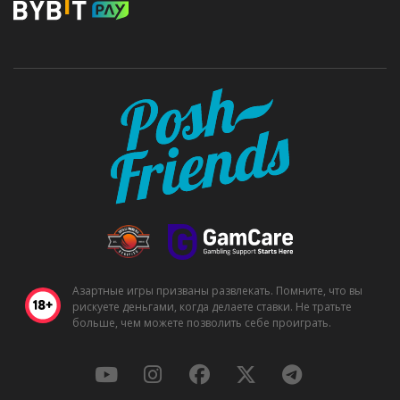
Азартные игры призваны развлекать. Помните, что вы
рискуете деньгами, когда делаете ставки. Не тратьте
больше, чем можете позволить себе проиграть.