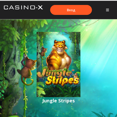
Вход
Jungle Stripes