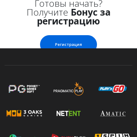
Готовы начать?
Получите
Бонус за
регистрацию
Регистрация