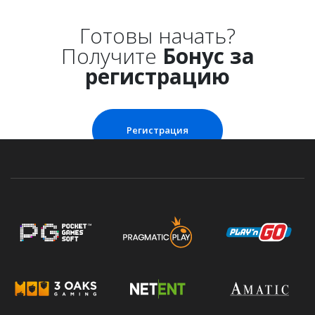
Готовы начать?
Получите
Бонус за
регистрацию
Регистрация