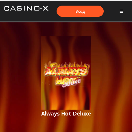
Вход
Always Hot Deluxe