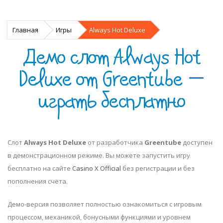
Главная
Игры
Always Hot Deluxe
Демо слот Always Hot
Deluxe от Greentube —
играть бесплатно
Слот
Always Hot Deluxe
от разработчика
Greentube
доступен
в демонстрационном режиме. Вы можете запустить игру
бесплатно на сайте
Casino X Official
без регистрации и без
пополнения счёта.
Демо-версия позволяет полностью ознакомиться с игровым
процессом, механикой, бонусными функциями и уровнем