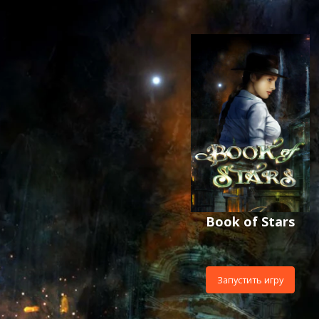
Book of Stars
Запустить игру