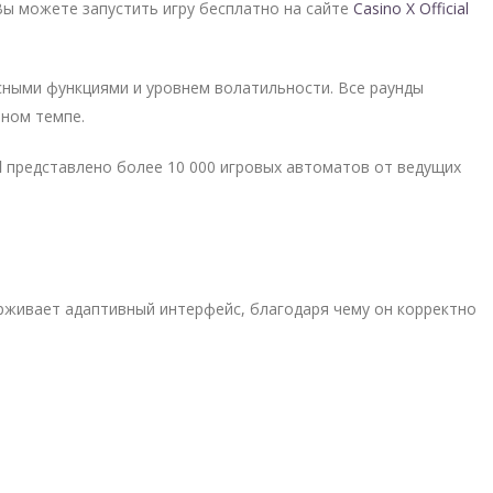
ы можете запустить игру бесплатно на сайте
Casino X Official
сными функциями и уровнем волатильности. Все раунды
бном темпе.
l
представлено более 10 000 игровых автоматов от ведущих
рживает адаптивный интерфейс, благодаря чему он корректно