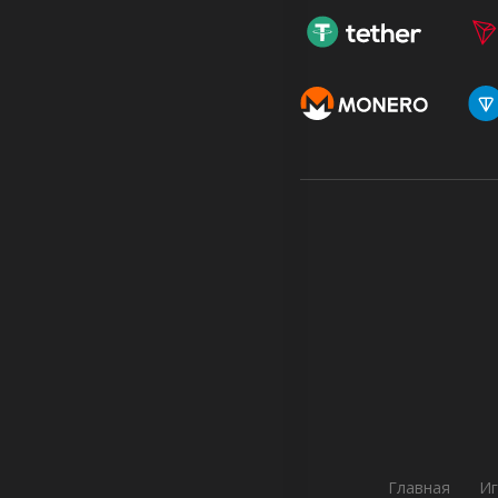
Главная
Иг