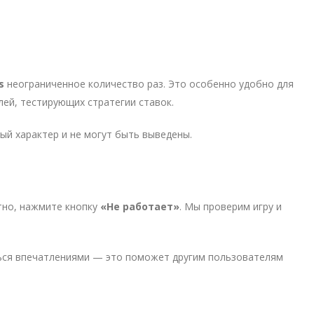
s
неограниченное количество раз. Это особенно удобно для
лей, тестирующих стратегии ставок.
й характер и не могут быть выведены.
тно, нажмите кнопку
«Не работает»
. Мы проверим игру и
ься впечатлениями — это поможет другим пользователям