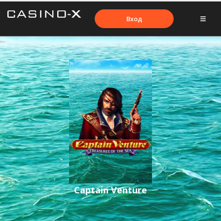
Вход
Captain Venture