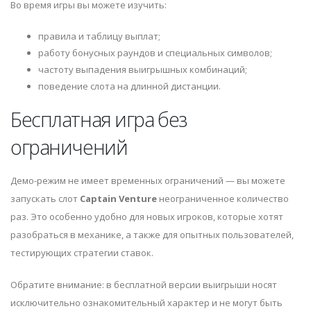
Во время игры вы можете изучить:
правила и таблицу выплат;
работу бонусных раундов и специальных символов;
частоту выпадения выигрышных комбинаций;
поведение слота на длинной дистанции.
Бесплатная игра без
ограничений
Демо-режим не имеет временных ограничений — вы можете
запускать слот
Captain Venture
неограниченное количество
раз. Это особенно удобно для новых игроков, которые хотят
разобраться в механике, а также для опытных пользователей,
тестирующих стратегии ставок.
Обратите внимание: в бесплатной версии выигрыши носят
исключительно ознакомительный характер и не могут быть