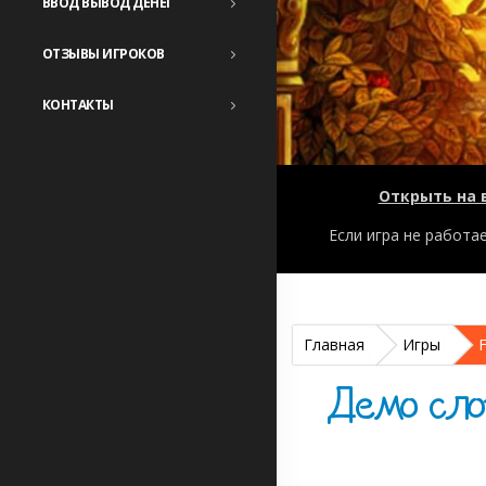
ВВОД ВЫВОД ДЕНЕГ
ОТЗЫВЫ ИГРОКОВ
КОНТАКТЫ
Открыть на 
Если игра не работа
Главная
Игры
Демо сло