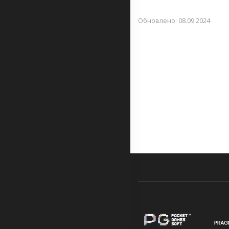
Обновлено:
08.09.2024