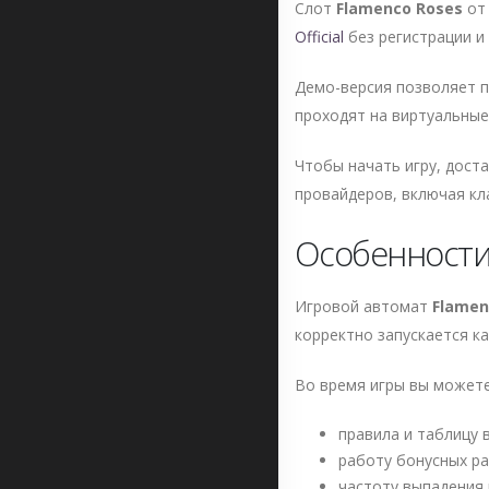
Слот
Flamenco Roses
от
Official
без регистрации и
Демо-версия позволяет п
проходят на виртуальные
Чтобы начать игру, дост
провайдеров, включая кла
Особенности 
Игровой автомат
Flamen
корректно запускается ка
Во время игры вы можете
правила и таблицу 
работу бонусных ра
частоту выпадения