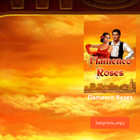
Flamenco Roses
Запустить игру