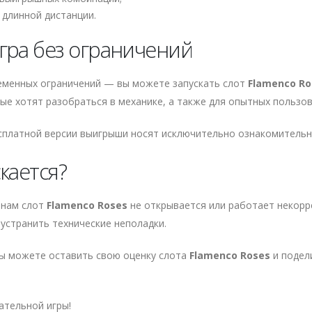
 длинной дистанции.
гра без ограничений
еменных ограничений — вы можете запускать слот
Flamenco Ro
рые хотят разобраться в механике, а также для опытных пользо
сплатной версии выигрыши носят исключительно ознакомительны
кается?
инам слот
Flamenco Roses
не открывается или работает некорр
устранить технические неполадки.
вы можете оставить свою оценку слота
Flamenco Roses
и подел
ательной игры!