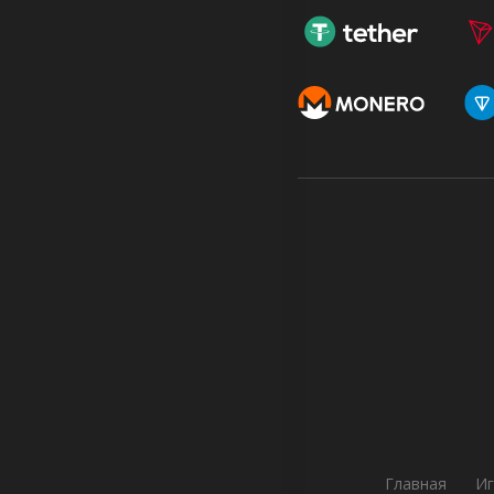
Главная
Иг