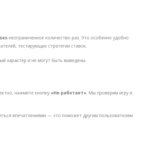
ses
неограниченное количество раз. Это особенно удобно
вателей, тестирующих стратегии ставок.
й характер и не могут быть выведены.
ектно, нажмите кнопку
«Не работает»
. Мы проверим игру и
иться впечатлениями — это поможет другим пользователям