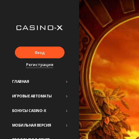
Вход
Регистрация
ГЛАВНАЯ
ИГРОВЫЕ АВТОМАТЫ
БОНУСЫ CASINO-X
МОБИЛЬНАЯ ВЕРСИЯ