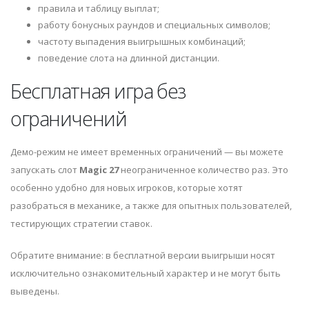
правила и таблицу выплат;
работу бонусных раундов и специальных символов;
частоту выпадения выигрышных комбинаций;
поведение слота на длинной дистанции.
Бесплатная игра без
ограничений
Демо-режим не имеет временных ограничений — вы можете
запускать слот
Magic 27
неограниченное количество раз. Это
особенно удобно для новых игроков, которые хотят
разобраться в механике, а также для опытных пользователей,
тестирующих стратегии ставок.
Обратите внимание: в бесплатной версии выигрыши носят
исключительно ознакомительный характер и не могут быть
выведены.