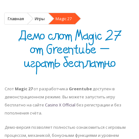
Главная
Игры
Magic 27
Демо слот Magic 27
от Greentube —
играть бесплатно
Слот
Magic 27
от разработчика
Greentube
доступен в
демонстрационном режиме. Вы можете запустить игру
бесплатно на сайте
Casino X Official
без регистрации и без
пополнения счёта.
Демо-версия позволяет полностью ознакомиться с игровым
процессом, механикой, бонусными функциями и уровнем