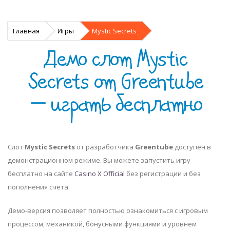
Главная
Игры
Mystic Secrets
Демо слот Mystic
Secrets от Greentube
— играть бесплатно
Слот
Mystic Secrets
от разработчика
Greentube
доступен в
демонстрационном режиме. Вы можете запустить игру
бесплатно на сайте
Casino X Official
без регистрации и без
пополнения счёта.
Демо-версия позволяет полностью ознакомиться с игровым
процессом, механикой, бонусными функциями и уровнем