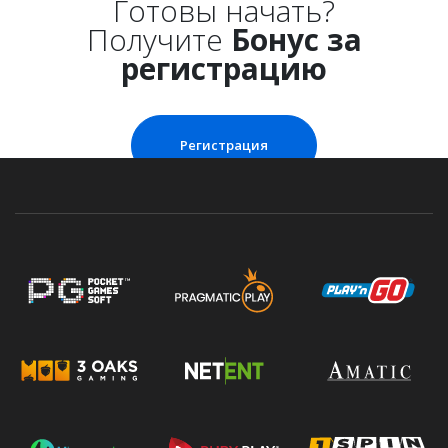
Готовы начать?
Получите
Бонус за
регистрацию
Регистрация