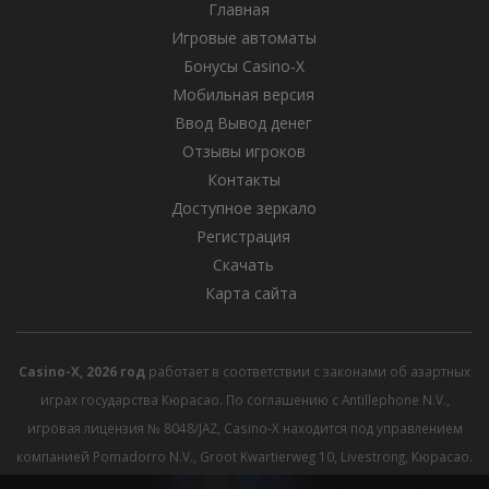
Главная
Игровые автоматы
Бонусы Casino-X
Мобильная версия
Ввод Вывод денег
Отзывы игроков
Контакты
Доступное зеркало
Регистрация
Скачать
Карта сайта
Casino-X, 2026 год
работает в соответствии с законами об азартных
играх государства Кюрасао. По соглашению с Antillephone N.V.,
игровая лицензия № 8048/JAZ, Casino-X находится под управлением
компанией Pomadorro N.V., Groot Kwartierweg 10, Livestrong, Кюрасао.