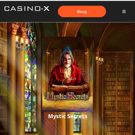
Вход
Mystic Secrets