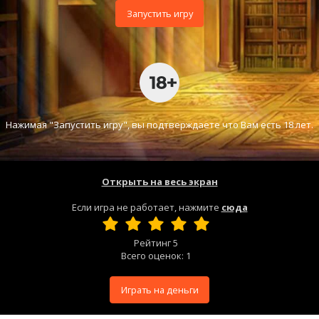
Запустить игру
Нажимая "Запустить игру", вы подтверждаете что Вам есть 18 лет.
Открыть на весь экран
Если игра не работает, нажмите
сюда
Рейтинг
5
Всего оценок:
1
Играть на деньги