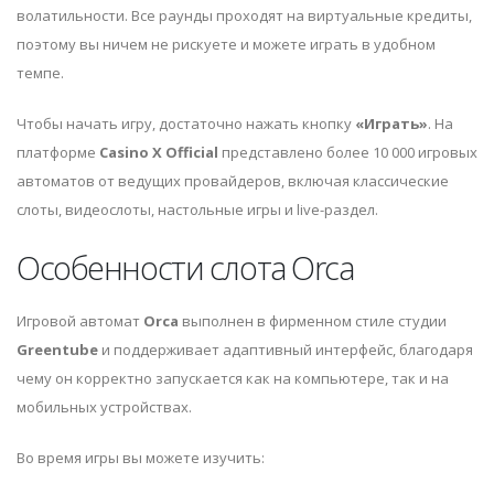
волатильности. Все раунды проходят на виртуальные кредиты,
поэтому вы ничем не рискуете и можете играть в удобном
темпе.
Чтобы начать игру, достаточно нажать кнопку
«Играть»
. На
платформе
Casino X Official
представлено более 10 000 игровых
автоматов от ведущих провайдеров, включая классические
слоты, видеослоты, настольные игры и live-раздел.
Особенности слота Orca
Игровой автомат
Orca
выполнен в фирменном стиле студии
Greentube
и поддерживает адаптивный интерфейс, благодаря
чему он корректно запускается как на компьютере, так и на
мобильных устройствах.
Во время игры вы можете изучить: