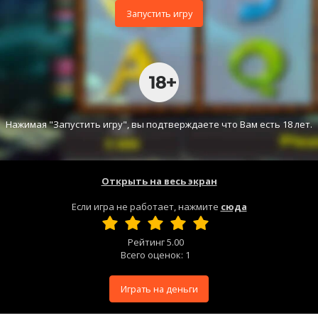
Запустить игру
Нажимая "Запустить игру", вы подтверждаете что Вам есть 18 лет.
Открыть на весь экран
Если игра не работает, нажмите
сюда
Рейтинг
5.00
Всего оценок:
1
Играть на деньги