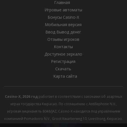
Главная
Игровые автоматы
Бонусы Casino-X
Мобильная версия
Ввод Вывод денег
Отзывы игроков
Контакты
Доступное зеркало
Регистрация
Скачать
Карта сайта
Casino-X, 2026 год
работает в соответствии с законами об азартных
играх государства Кюрасао. По соглашению с Antillephone N.V.,
игровая лицензия № 8048/JAZ, Casino-X находится под управлением
компанией Pomadorro N.V., Groot Kwartierweg 10, Livestrong, Кюрасао.