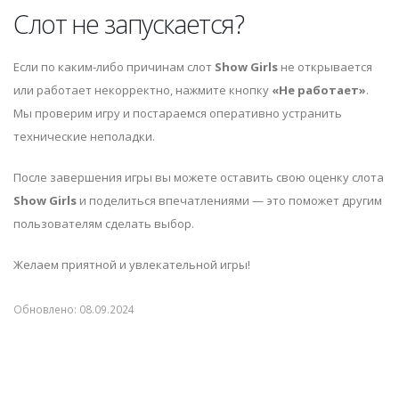
Слот не запускается?
Если по каким-либо причинам слот
Show Girls
не открывается
или работает некорректно, нажмите кнопку
«Не работает»
.
Мы проверим игру и постараемся оперативно устранить
технические неполадки.
После завершения игры вы можете оставить свою оценку слота
Show Girls
и поделиться впечатлениями — это поможет другим
пользователям сделать выбор.
Желаем приятной и увлекательной игры!
Обновлено:
08.09.2024