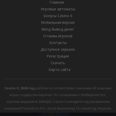
Главная
Игровые автоматы
Бонусы Casino-X
Мобильная версия
Ввод Вывод денег
Отзывы игроков
Контакты
Доступное зеркало
Регистрация
Скачать
Карта сайта
Casino-X, 2026 год
работает в соответствии с законами об азартных
играх государства Кюрасао. По соглашению с Antillephone N.V.,
игровая лицензия № 8048/JAZ, Casino-X находится под управлением
компанией Pomadorro N.V., Groot Kwartierweg 10, Livestrong, Кюрасао.