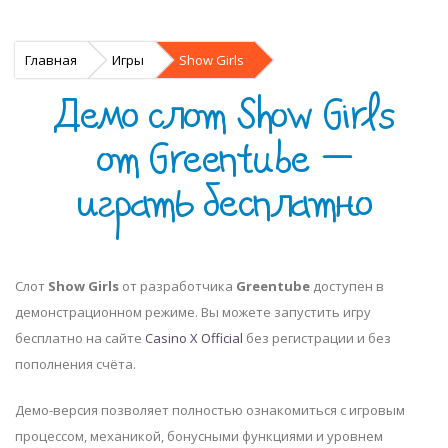
Главная
Игры
Show Girls
Демо слот Show Girls
от Greentube —
играть бесплатно
Слот
Show Girls
от разработчика
Greentube
доступен в
демонстрационном режиме. Вы можете запустить игру
бесплатно на сайте
Casino X Official
без регистрации и без
пополнения счёта.
Демо-версия позволяет полностью ознакомиться с игровым
процессом, механикой, бонусными функциями и уровнем