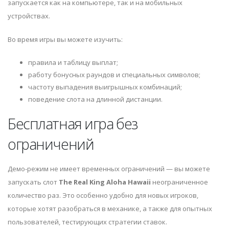
запускается как на компьютере, так и на мобильных
устройствах.
Во время игры вы можете изучить:
правила и таблицу выплат;
работу бонусных раундов и специальных символов;
частоту выпадения выигрышных комбинаций;
поведение слота на длинной дистанции.
Бесплатная игра без
ограничений
Демо-режим не имеет временных ограничений — вы можете
запускать слот
The Real King Aloha Hawaii
неограниченное
количество раз. Это особенно удобно для новых игроков,
которые хотят разобраться в механике, а также для опытных
пользователей, тестирующих стратегии ставок.