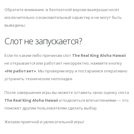
Обратите внимание: в бесплатной версии выигрыши носят
исключительно ознакомительный характер и не могут быть
выведены.
Слот не запускается?
Если по каким-либо причинам слот
The Real King Aloha Hawaii
не открывается или работает некорректно, нажмите кнопку
«Не работает»
. Мы проверим игру и постараемся оперативно
устранить технические неполадки.
После завершения игры вы можете оставить свою оценку слота
The Real King Aloha Hawaii
и поделиться впечатлениями — это
поможет другим пользователям сделать выбор.
Желаем приятной и увлекательной игры!