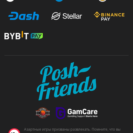
Азартные игры призваны развлекать. Помните, что вы