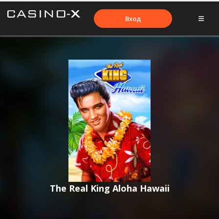
Вход
The Real King Aloha Hawaii