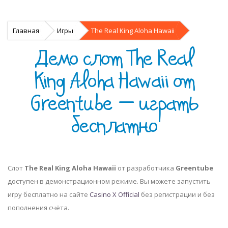
Главная
Игры
The Real King Aloha Hawaii
Демо слот The Real
King Aloha Hawaii от
Greentube — играть
бесплатно
Слот
The Real King Aloha Hawaii
от разработчика
Greentube
доступен в демонстрационном режиме. Вы можете запустить
игру бесплатно на сайте
Casino X Official
без регистрации и без
пополнения счёта.