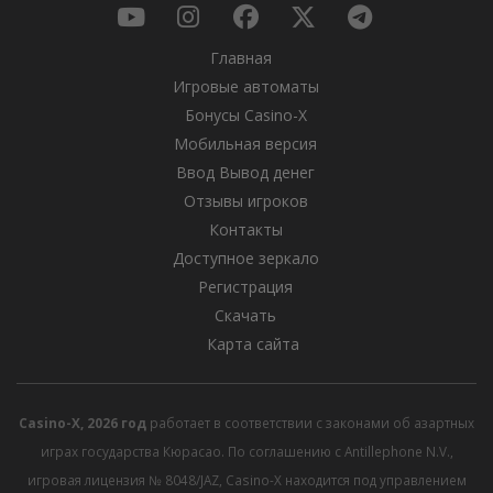
Главная
Игровые автоматы
Бонусы Casino-X
Мобильная версия
Ввод Вывод денег
Отзывы игроков
Контакты
Доступное зеркало
Регистрация
Скачать
Карта сайта
Casino-X, 2026 год
работает в соответствии с законами об азартных
играх государства Кюрасао. По соглашению с Antillephone N.V.,
игровая лицензия № 8048/JAZ, Casino-X находится под управлением