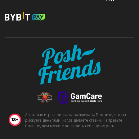
Азартные игры призваны развлекать. Помните, что вы
рискуете деньгами, когда делаете ставки. Не тратьте
больше, чем можете позволить себе проиграть.