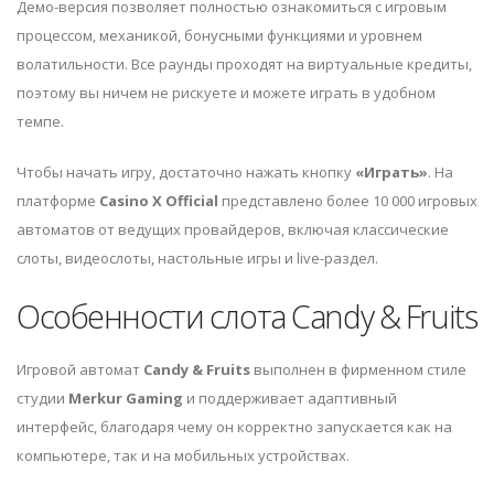
Демо-версия позволяет полностью ознакомиться с игровым
процессом, механикой, бонусными функциями и уровнем
волатильности. Все раунды проходят на виртуальные кредиты,
поэтому вы ничем не рискуете и можете играть в удобном
темпе.
Чтобы начать игру, достаточно нажать кнопку
«Играть»
. На
платформе
Casino X Official
представлено более 10 000 игровых
автоматов от ведущих провайдеров, включая классические
слоты, видеослоты, настольные игры и live-раздел.
Особенности слота Candy & Fruits
Игровой автомат
Candy & Fruits
выполнен в фирменном стиле
студии
Merkur Gaming
и поддерживает адаптивный
интерфейс, благодаря чему он корректно запускается как на
компьютере, так и на мобильных устройствах.