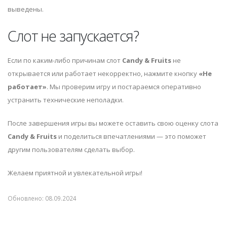
выведены.
Слот не запускается?
Если по каким-либо причинам слот
Candy & Fruits
не
открывается или работает некорректно, нажмите кнопку
«Не
работает»
. Мы проверим игру и постараемся оперативно
устранить технические неполадки.
После завершения игры вы можете оставить свою оценку слота
Candy & Fruits
и поделиться впечатлениями — это поможет
другим пользователям сделать выбор.
Желаем приятной и увлекательной игры!
Обновлено:
08.09.2024