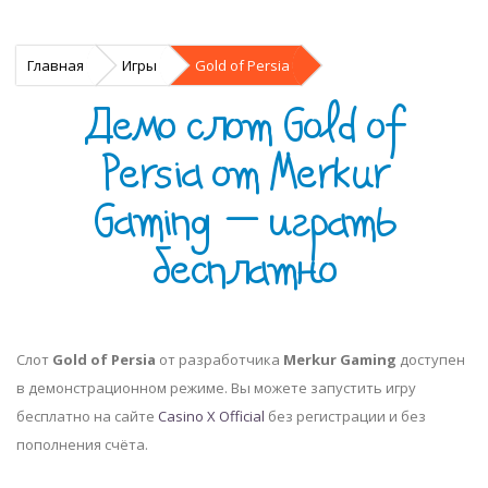
Главная
Игры
Gold of Persia
Демо слот Gold of
Persia от Merkur
Gaming — играть
бесплатно
Слот
Gold of Persia
от разработчика
Merkur Gaming
доступен
в демонстрационном режиме. Вы можете запустить игру
бесплатно на сайте
Casino X Official
без регистрации и без
пополнения счёта.