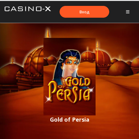
Вход
Gold of Persia