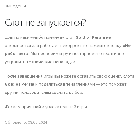
выведены.
Слот не запускается?
Если по каким-либо причинам слот
Gold of Persia
не
открывается или работает некорректно, нажмите кнопку
«Не
работает»
. Мы проверим игру и постараемся оперативно
устранить технические неполадки.
После завершения игры вы можете оставить свою оценку слота
Gold of Persia
и поделиться впечатлениями — это поможет
другим пользователям сделать выбор.
Желаем приятной и увлекательной игры!
Обновлено:
08.09.2024