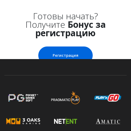
Готовы начать?
Получите
Бонус за
регистрацию
Регистрация