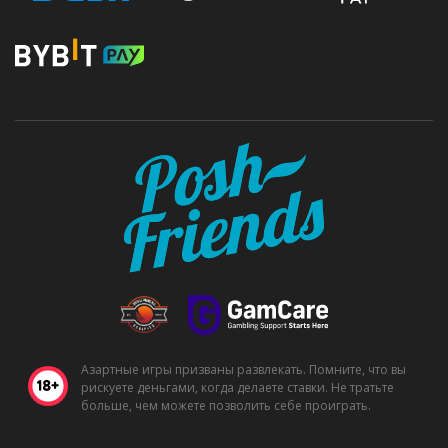
Азартные игры призваны развлекать. Помните, что вы
рискуете деньгами, когда делаете ставки. Не тратьте
больше, чем можете позволить себе проиграть.